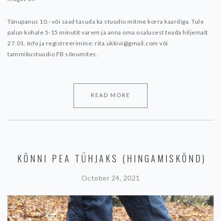
Tänupanus 10.- või saad tasuda ka stuudio mitme korra kaardiga. Tule
palun kohale 5-15 minutit varem ja anna oma osalusest teada hiljemalt
27.01. Info ja registreerimine: rita.ukkivi@gmail.com või
tammikustuudio FB sõnumites.
READ MORE
KÕNNI PEA TÜHJAKS (HINGAMISKÕND)
October 24, 2021