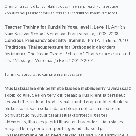
Olen omandanud ka Kundalini Jooga treeneri, Teadliku raseduse
konsultandi ja Ortopeedilise teraapia instruktori kvalifikatsiooni.
Teacher Training for Kundalini Yoga, level I, Level II
, Amritn
Nam Sarovar School, Venemaa, Prantsusmaa, 2003-2008
Concious Pregnancy Specialty Training
, IKYTA, Tallinn, 2010
Traditional Thai acupressure for Orthopedic disorders
instructor
, The Noam Tyroler School of Thai Acupressure and
Thai Massage, Venemaa ja Eesti, 2012-2014
Tammiku Stuudios pakun järgmisi massaaže
Müofastsiaalne ehk pehmete kudede mobiliseeriv ravimassaaž
sobib kõigile. See on terviklik teraapia kus klient ja terapeut
teevad tihedat koostööd. Esmalt uurib terapeut kliendi üldist
olukorda, et välja selgitada probleemi põhjus ja probleemi
põhjustatud muutusi tasakaalufaktorites: liigestes,
sidemetes, lihastes ja eriti lihasmembraanides – fastsiates.
Seejärel korrigeerib terapeut liigeseid, lihaseid ja
lihasmembraane nii, et need oleksid liikuvad. Kogu armkude ja