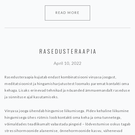
READ MORE
RASEDUSTERAAPIA
April 10, 2022
Rasedusteraapia kujutab endast kombinatsiooni vinyasa joogast,
meditatsioonist ja hingamisharjutustest loomaks paremat kontakti oma
kehaga. Lisaks erinevad tehnikad ja nõuanded ämmaemandalt raseduse
ja sünnituse ajal kasutamiseks.
Vinyasa jooga ühendab hingamise liikumisega. Pidev kehaline liikumine
hingamisega ühes rütmis loob kontakti oma keha ja oma tunnetega,
võimaldades teadlikumalt vabastada pingeid – lõdvestumise oskus tagab
stressihormoonide alanemise, õnnehormoonide kasvu, vähenevad