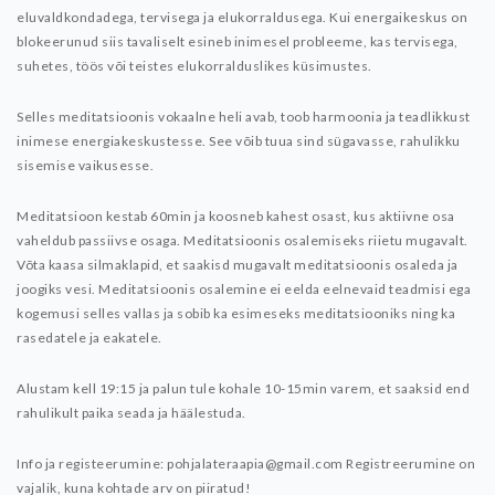
eluvaldkondadega, tervisega ja elukorraldusega. Kui energaikeskus on
blokeerunud siis tavaliselt esineb inimesel probleeme, kas tervisega,
suhetes, töös või teistes elukorralduslikes küsimustes.
Selles meditatsioonis vokaalne heli avab, toob harmoonia ja teadlikkust
inimese energiakeskustesse. See võib tuua sind sügavasse, rahulikku
sisemise vaikusesse.
Meditatsioon kestab 60min ja koosneb kahest osast, kus aktiivne osa
vaheldub passiivse osaga. Meditatsioonis osalemiseks riietu mugavalt.
Võta kaasa silmaklapid, et saakisd mugavalt meditatsioonis osaleda ja
joogiks vesi.
Meditatsioonis osalemine ei eelda eelnevaid teadmisi ega
kogemusi selles vallas ja sobib ka esimeseks meditatsiooniks ning ka
rasedatele ja eakatele.
Alustam kell 19:15 ja palun tule kohale 10-15min varem, et saaksid end
rahulikult paika seada ja häälestuda.
Info ja registeerumine: pohjalateraapia@gmail.com
Registreerumine on
vajalik, kuna kohtade arv on piiratud!