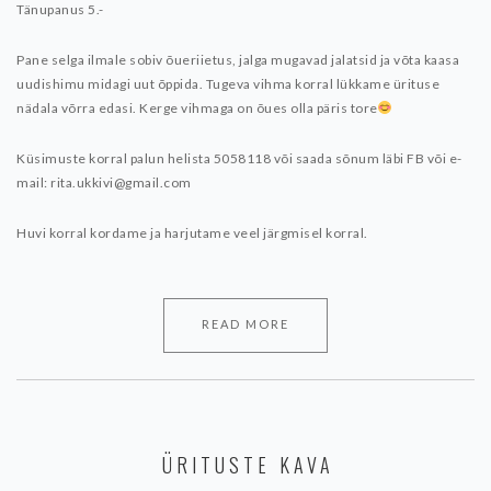
Tänupanus 5.-
Pane selga ilmale sobiv õueriietus, jalga mugavad jalatsid ja võta kaasa
uudishimu midagi uut õppida. Tugeva vihma korral lükkame ürituse
nädala võrra edasi. Kerge vihmaga on õues olla päris tore
Küsimuste korral palun helista 5058118 või saada sõnum läbi FB või e-
mail: rita.ukkivi@gmail.com
Huvi korral kordame ja harjutame veel järgmisel korral.
READ MORE
ÜRITUSTE KAVA