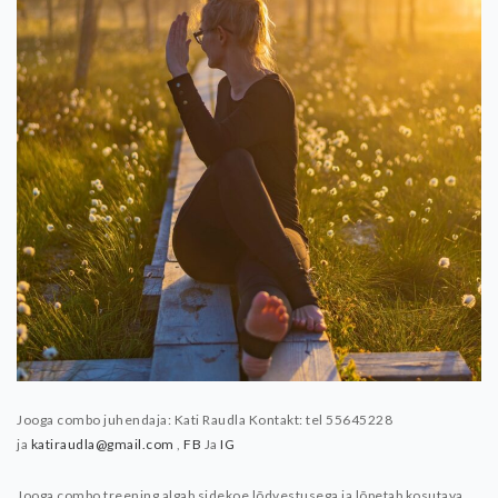
Jooga combo juhendaja: Kati Raudla
Kontakt: tel 55645228
ja
katiraudla@gmail.com
,
FB
Ja
IG
Jooga combo treening algab sidekoe lõdvestusega ja lõpetab kosutava