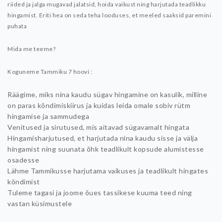
riided ja jalga mugavad jalatsid, hoida vaikust ning harjutada teadlikku
hingamist. Eriti hea on seda teha looduses, et meeled saaksid paremini
puhata
Mida me teeme?
Koguneme Tammiku 7 hoovi :
Räägime, miks nina kaudu sügav hingamine on kasulik, milline
on paras kõndimiskiirus ja kuidas leida omale sobiv rütm
hingamise ja sammudega
Venitused ja sirutused, mis aitavad sügavamalt hingata
Hingamisharjutused, et harjutada nina kaudu sisse ja välja
hingamist ning suunata õhk teadlikult kopsude alumistesse
osadesse
Lähme Tammikusse harjutama vaikuses ja teadlikult hingates
kõndimist
Tuleme tagasi ja joome õues tassikese kuuma teed ning
vastan küsimustele