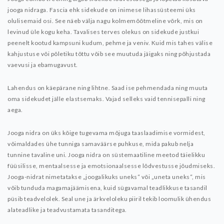
jooga nidraga.
Fascia ehk sidekude on inimese lihassüsteemi üks
olulisemaid osi. See näeb välja nagu kolmemõõtmeline võrk, mis on
levinud üle kogu keha. Tavalises terves olekus on sidekude justkui
peenelt kootud kampsuni kudum, pehme ja veniv. Kuid mis tahes välise
kahjustuse või põletiku tõttu võib see muutuda jäigaks ning põhjustada
vaevusi ja ebamugavust.
Lahendus on käepärane ning lihtne. Saad ise pehmendada ning muuta
oma sidekudet jälle elastsemaks. Vajad selleks vaid tennisepalli ning
aega.
Jooga nidra on üks kõige tugevama mõjuga taaslaadimise vormidest,
võimaldades ühe tunniga samaväärse puhkuse, mida pakub nelja
tunnine tavaline uni. Jooga nidra on süstemaatiline meetod täielikku
füüsilisse, mentaalsesse ja emotsionaalsesse lõdvestusse jõudmiseks.
Jooga-nidrat nimetatakse „joogalikuks uneks“ või „uneta uneks“, mis
võib tunduda magamajäämisena, kuid sügavamal teadlikkuse tasandil
püsib teadvelolek. Seal une ja ärkveloleku piiril tekib loomulik ühendus
alateadlike ja teadvustamata tasanditega.