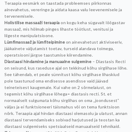
Teraapia eesmärk on taastada probleemses piirkonnas
ainevahetus, vereringe ja aidata kaasa valu leevenemisele ja
tervenemisele.
Holistilise massaaži teraapia
on kogu keha sügavalt lõõgastav
massaaž, mis hõlmab pinges lihaste töötlust, venitusi ja
liigeste manipulatsioone.
Lümfimassaaž ja lümfiteipimine
on ainevahetust aktiviseeriv,
jääkainete väljutamist toetav, turseid alandava toimega,
operatsiooni järgse taastumise kiirendamine.
Diastaasi hindamine ja manuaalne sulgemine
– Diastasis Recti
on seisund, kus raseduse ajal on tekkinud kõhu sirglihase lõhe.
See tähendab, et peale sünnitust kõhu sirglihase lihaskiud
pole taastunud oma endisesse asendisse vaid jäävad
teineteisest kaugemale. Kui vahe on 2 sõrmelaiust, on
tegemist kõhu sirglihase lõhega= diastasis recti. St. et
normaalselt sulgumata kõhu sirglihas on oma „joondusest”
väljas ja ei funktsioneeri täismahus või on tema funktsioon
nõrk. Teraapia ajal hindan diastaasi olemasolu ja ulatust, annan
diastaasi tervendamiseks sobivad harjutused ja teostan ka
diastaasi sulgemiseks spetsiaalseid manuaalseid tehnikaid.