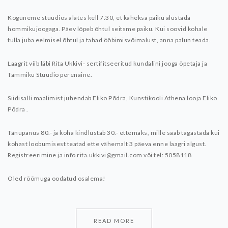
Koguneme stuudios alates kell 7.30, et kaheksa paiku alustada
hommikujoogaga.
Päev lõpeb õhtul seitsme paiku.
Kui soovid kohale
tulla juba eelmisel õhtul ja tahad ööbimisvõimalust, anna palun teada.
Laagrit viib läbi Rita Ukkivi- sertifitseeritud kundalini jooga õpetaja ja
Tammiku Stuudio perenaine.
Siidisalli maalimist juhendab Eliko Põdra, Kunstikooli Athena looja Eliko
Põdra .
Tänupanus 80.- ja koha kindlustab 30.- ettemaks, mille saab tagastada kui
kohast loobumisest teatad ette vähemalt 3 päeva enne laagri algust.
Registreerimine ja info rita.ukkivi@gmail.com või tel: 5058118
Oled rõõmuga oodatud osalema!
READ MORE