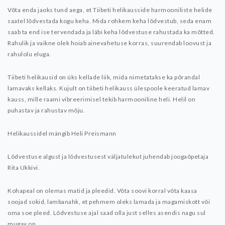
Võta enda jaoks tund aega, et Tiibeti helikausside harmooniliste helide
saatel lõdvestada kogu keha. Mida rohkem keha lõdvestub, seda enam
saab ta end ise tervendada ja läbi keha lõdvestuse rahustada ka mõtted.
Rahulik ja vaikne olek hoiab ainevahetuse korras, suurendab loovust ja
rahulolu eluga.
Tiibeti helikausid on üks kellade liik, mida nimetatakse ka põrandal
lamavaks kellaks. Kujult on tiibeti helikauss ülespoole keeratud lamav
kauss, mille raami vibreerimisel tekib harmooniline heli. Helil on
puhastav ja rahustav mõju.
Helikaussidel mängib Heli Preismann
Lõdvestuse algust ja lõdvestusest väljatulekut juhendab joogaõpetaja
Rita Ukkivi.
Kohapeal on olemas matid ja pleedid. Võta soovi korral võta kaasa
soojad sokid, lambanahk, et pehmem oleks lamada ja magamiskott või
oma soe pleed. Lõdvestuse ajal saad olla just selles asendis nagu sul
mugav on