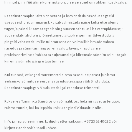
hirmud ja nii füüsiline kui emotsionaalse seisund on rohkem tasakaalus.
Rasedusteraapia:
· aitab ennetada ja leevendada rasedusaegseid
vaevuseid ja ebamugavust,
· aitab valmistada naise keha ette olema
tugev ja paindlik samaaegselt ning suurendab füüsilist vastupidavust,
·
suurendab rahulolu ja õnnetunnet, aitab kergemini lõdvestuda ja
pingeid vabastada, mille tulemusena on võimalik hirmude vabam
rasedus ja sünnitus ning parem valutaluvus,
· regulaarne
praktiseerimine aitab kaasa sujuvamale ja kiiremale sünnitusele,
· tagab
kiirema sünnitusjärgse taastumise
Kui tunned, et koged muremõtteid oma raseduse pärast ja hirmu
eelseisva sünnituse ees, siis rasedusteraapia võib Sind aidata.
Rasedusteraapiaga võib alustada igal raseduse trimestril.
Rakveres Tammiku Stuudios on võimalik osaleda nii rasedusteraapia
rühma tunnis, kui ka leppida kokku aeg individuaaltunniks.
Info ja registreerimine: kadijohve@gmail.com, +37256240022 või
kirjuta Facebookis: Kadi Jõhve.