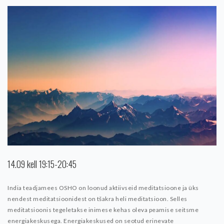
14.09 kell 19:15-20:45
India teadjamees OSHO on loonud aktiivseid meditatsioone ja üks
nendest meditatsioonidest on tšakra heli meditatsioon.
Selles
meditatsioonis tegeletakse inimese kehas oleva peamise seitsme
energiakeskusega. Energiakeskused on seotud erinevate