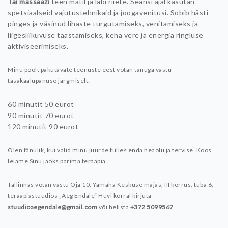
Tai massaaži
teen matil ja läbi riiete. Seansi ajal kasutan
spetsiaalseid vajutustehnikaid ja joogavenitusi. Sobib hästi
pinges ja väsinud lihaste turgutamiseks, venitamiseks ja
liigesliikuvuse taastamiseks, keha vere ja energia ringluse
aktiviseerimiseks.
Minu poolt pakutavate teenuste eest võtan tänuga vastu
tasakaalupanuse järgmiselt:
60 minutit 50 eurot
90 minutit 70 eurot
120 minutit 90 eurot
Olen tänulik, kui valid minu juurde tulles enda heaolu ja tervise. Koos
leiame Sinu jaoks parima teraapia.
Tallinnas võtan vastu Oja 10, Yamaha Keskuse majas, III korrus, tuba 6,
teraapiastuudios „Aeg Endale“
Huvi korral kirjuta
stuudioaegendale@gmail.com
või helista
+372 5099567