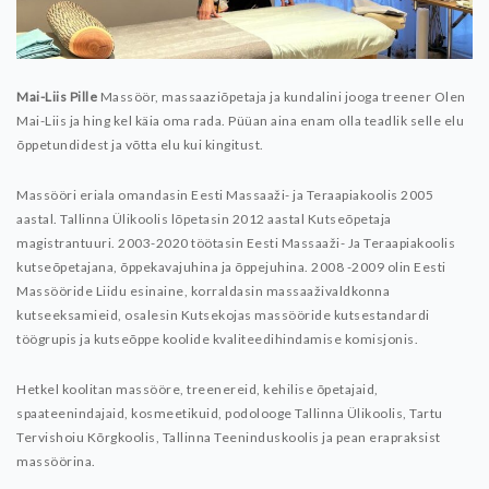
Mai-Liis Pille
Massöör, massaaziõpetaja ja kundalini jooga treener
Olen
Mai-Liis ja hing kel käia oma rada. Püüan aina enam olla teadlik selle elu
õppetundidest ja võtta elu kui kingitust.
Massööri eriala omandasin Eesti Massaaži- ja Teraapiakoolis 2005
aastal. Tallinna Ülikoolis lõpetasin 2012 aastal Kutseõpetaja
magistrantuuri. 2003-2020 töötasin Eesti Massaaži- Ja Teraapiakoolis
kutseõpetajana, õppekavajuhina ja õppejuhina. 2008 -2009 olin Eesti
Massööride Liidu esinaine, korraldasin massaaživaldkonna
kutseeksamieid, osalesin Kutsekojas massööride kutsestandardi
töögrupis ja kutseõppe koolide kvaliteedihindamise komisjonis.
Hetkel koolitan massööre, treenereid, kehilise õpetajaid,
spaateenindajaid, kosmeetikuid, podolooge Tallinna Ülikoolis, Tartu
Tervishoiu Kõrgkoolis, Tallinna Teeninduskoolis ja pean erapraksist
massöörina.