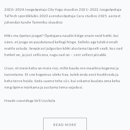
2020–2024 Joogaõpetaja City Yoga stuudios
2021–2022 Joogaõpetaja
TalTech spordiklubis
2023 asendusõpetaja Cara studios
2025. aastast
juhendan tunde Tammiku stuudios
Miks ma õpetan joogat?
Õpetajana naudin kõige enam neid hetki, kui
näen, et jooga on puudutanud kellegi hinge. Selleks aga tuleb esmalt
matile astuda. Seepärast julgustan kõiki alustama täpselt sealt, kus nad
hetkel on, ja just sellisena, nagu nad on – sest sellest piisabki.
Usun, et meie keha on meie rüü, mille kaudu me maailma kogeme ja
tunnetame. Et see kogemus oleks hea, tuleb enda eest hoolitseda ja
keha terve hoida. Seda saame teha siis, kui oskame kuulata oma keha
ning õpime märkama ja austama tema vajadusi.
Heade soovidega
Sirli Uusküla
READ MORE