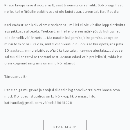
Riietu tavapärasest soojemalt, sest treening on rahulik. Sobib väga hästi
neile, kelle füüsiline aktiivsus ei ole kuigi suur.
Juhendab Kati Raudla
Kati endast:
Me kõik oleme teekonnal, millel ei ole kindlat lõpp sihtkohta
ega pikkust sul teada. Teekond, millel ei ole eesmärk jõuda kuhugi, et
olla õnnelik või õnnetu…. Ma naudin kulgemist ja kogemist. Jooga on
minu teekonna üks osa, millel olen käinud nii õpilase kui õpetajana juba
10. aastat…. minu elufilosoofia üks tugitala…. tervise alustala…., alguse
sai füüsilise tervise toetamisest. Annan edasi vaid praktikaid, mida ise
olen kogenud ning mis on mind kõnetanud.
Tänupanus 8.-
Pane selga mugavad ja soojad riided ning soovi korral võta kaasa oma
matt. Kohapeal stuudios on ka kõik vajalik olemas.
Info:
katiraudla@gmail.com või
tel: 55645228
READ MORE