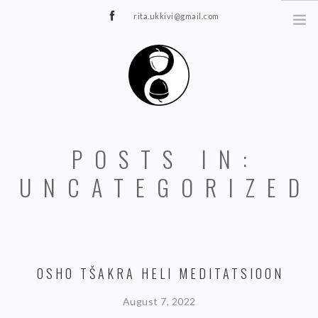
rita.ukkivi@gmail.com
Tammiku 7, Rakvere
STUUDIOST
POSTS IN:
TUNNIPLAAN
JOOGA/PILATES
UNCATEGORIZED
TERAAPIA
ÜRITUSED
TIIMIDELE
GALERII
OSHO TŠAKRA HELI MEDITATSIOON
KONTAKT
August 7, 2022