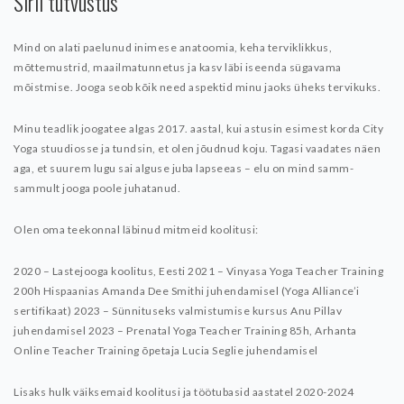
Sirli tutvustus
Mind on alati paelunud inimese anatoomia, keha terviklikkus,
mõttemustrid, maailmatunnetus ja kasv läbi iseenda sügavama
mõistmise. Jooga seob kõik need aspektid minu jaoks üheks tervikuks.
Minu teadlik joogatee algas 2017. aastal, kui astusin esimest korda City
Yoga stuudiosse ja tundsin, et olen jõudnud koju. Tagasi vaadates näen
aga, et suurem lugu sai alguse juba lapseeas – elu on mind samm-
sammult jooga poole juhatanud.
Olen oma teekonnal läbinud mitmeid koolitusi:
2020 – Lastejooga koolitus, Eesti
2021 – Vinyasa Yoga Teacher Training
200h Hispaanias Amanda Dee Smithi juhendamisel (Yoga Alliance’i
sertifikaat)
2023 – Sünnituseks valmistumise kursus Anu Pillav
juhendamisel
2023 – Prenatal Yoga Teacher Training 85h, Arhanta
Online Teacher Training õpetaja Lucia Seglie juhendamisel
Lisaks hulk väiksemaid koolitusi ja töötubasid aastatel 2020-2024