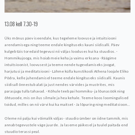
13.08 kell 7.30-19
Üks mõnus päev iseendale, kus tegeleme loovuse ja intuitsiooni
arendamisega ning teeme endale kingituseks kauni siidisalli. Päev
kulgeb täis toredaid tegevusi nii väljas looduses kui ka stuudios.
·
Hommikujooga, mis hoiab meie keha ja vaimu erksana
· Räägime
intuitsioonist, loovusest ja teeme nende tugevdamiseks joogat,
harjutusi ja meditatsiooni
· Lähme külla kunstikooli Athena loojale Eliko
Põdra, kelle juhendamisel teeme endale kingituseks siidisalli. Kaunis
siidisall õnnestub alati ja just nendes värvides ja mustrites, mis
parasjagu tulla tahavad.
· Kõhule teeb pai hommiku- ja lõunasöök ning
õhtuoode, mis on ilus silmale ja hea kehale. Teeme koos loomingulised
toidud, milles on nii värvi kui ka maitset
· Ja lõpuring ning meditatsioon…
Oleme nii palju kui võimalik väljas- stuudio ümber on iidne tammik, mis
annab tegevustele väge juurde. Ja laseme päikesel ja tuulel paitada end
stuudio terassi peal.