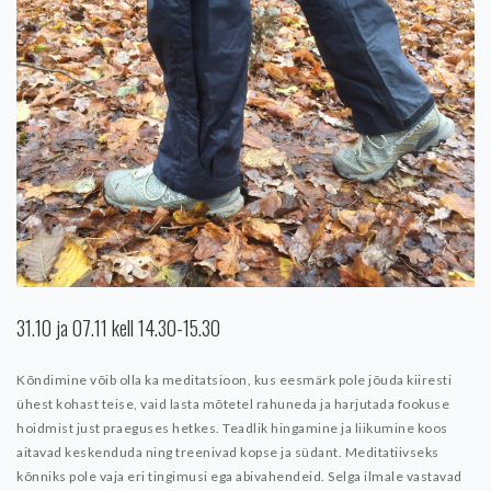
31.10 ja 07.11 kell 14.30-15.30
Kõndimine võib olla ka meditatsioon, kus eesmärk pole jõuda kiiresti
ühest kohast teise, vaid lasta mõtetel rahuneda ja harjutada fookuse
hoidmist just praeguses hetkes. Teadlik hingamine ja liikumine koos
aitavad keskenduda ning treenivad kopse ja südant. Meditatiivseks
kõnniks pole vaja eri tingimusi ega abivahendeid. Selga ilmale vastavad