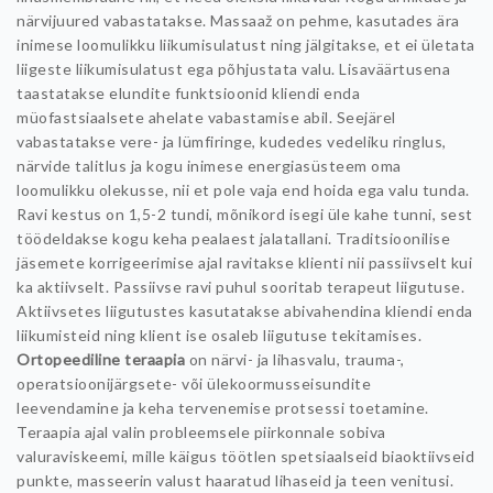
närvijuured vabastatakse.
Massaaž on pehme, kasutades ära
inimese loomulikku liikumisulatust ning jälgitakse, et ei ületata
liigeste liikumisulatust ega põhjustata valu. Lisaväärtusena
taastatakse elundite funktsioonid kliendi enda
müofastsiaalsete ahelate vabastamise abil. Seejärel
vabastatakse vere- ja lümfiringe, kudedes vedeliku ringlus,
närvide talitlus ja kogu inimese energiasüsteem oma
loomulikku olekusse, nii et pole vaja end hoida ega valu tunda.
Ravi kestus on 1,5-2 tundi, mõnikord isegi üle kahe tunni, sest
töödeldakse kogu keha pealaest jalatallani. Traditsioonilise
jäsemete korrigeerimise ajal ravitakse klienti nii passiivselt kui
ka aktiivselt. Passiivse ravi puhul sooritab terapeut liigutuse.
Aktiivsetes liigutustes kasutatakse abivahendina kliendi enda
liikumisteid ning klient ise osaleb liigutuse tekitamises.
Ortopeediline teraapia
on närvi- ja lihasvalu, trauma-,
operatsioonijärgsete- või ülekoormusseisundite
leevendamine ja keha tervenemise protsessi toetamine.
Teraapia ajal valin probleemsele piirkonnale sobiva
valuraviskeemi, mille käigus töötlen spetsiaalseid biaoktiivseid
punkte, masseerin valust haaratud lihaseid ja teen venitusi.