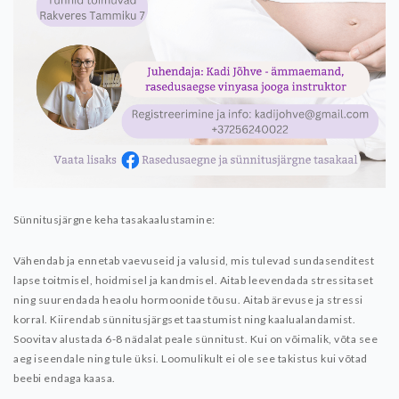
Sünnitusjärgne keha tasakaalustamine:
Vähendab ja ennetab vaevuseid ja valusid, mis tulevad sundasenditest
lapse toitmisel, hoidmisel ja kandmisel. Aitab leevendada stressitaset
ning suurendada heaolu hormoonide tõusu. Aitab ärevuse ja stressi
korral. Kiirendab sünnitusjärgset taastumist ning kaalualandamist.
Soovitav alustada 6-8 nädalat peale sünnitust. Kui on võimalik, võta see
aeg iseendale ning tule üksi. Loomulikult ei ole see takistus kui võtad
beebi endaga kaasa.