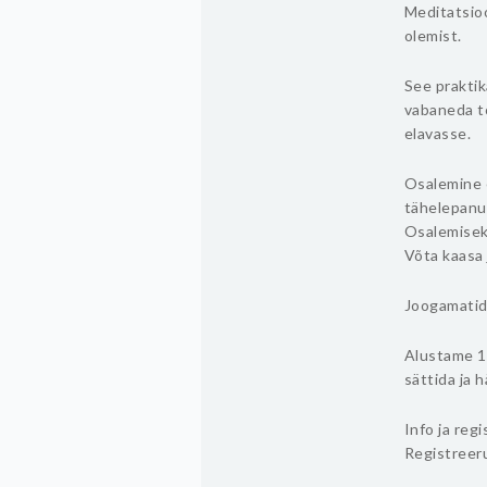
Meditatsioo
olemist.
See prakti
vabaneda t
elavasse.
Osalemine e
tähelepanu
Osalemiseks
Võta kaasa 
Joogamatid
Alustame 16
sättida ja 
Info ja reg
Registreeru