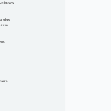
 vaikuses
a ning
vasse
olla
paika