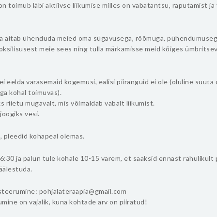
n toimub läbi aktiivse liikumise milles on vabatantsu, raputamist ja
ka aitab ühenduda meied oma sügavusega, rõõmuga, pühendumuseg
oksilisusest meie sees ning tulla märkamisse meid kõiges ümbritse
i eelda varasemaid kogemusi, ealisi piiranguid ei ole (oluline suuta 
ga kohal toimuvas).
 riietu mugavalt, mis võimaldab vabalt liikumist.
joogiks vesi.
, pleedid kohapeal olemas.
:30 ja palun tule kohale 10-15 varem, et saaksid ennast rahulikult 
häälestuda.
isteerumine: pohjalateraapia@gmail.com
mine on vajalik, kuna kohtade arv on piiratud!