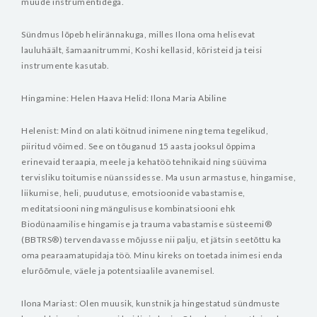
muude instrumentidega.
Sündmus lõpeb helirännakuga, milles Ilona oma helisevat
lauluhäält, šamaanitrummi, Koshi kellasid, kõristeid ja teisi
instrumente kasutab.
Hingamine: Helen Haava
Helid: Ilona Maria Abiline
Helenist:
Mind on alati köitnud inimene ning tema tegelikud,
piiritud võimed. See on tõuganud 15 aasta jooksul õppima
erinevaid teraapia, meele ja kehatöö tehnikaid ning süüvima
tervisliku toitumise nüanssidesse. Ma usun armastuse, hingamise,
liikumise, heli, puudutuse, emotsioonide vabastamise,
meditatsiooni ning mängulisuse kombinatsiooni ehk
Biodünaamilise hingamise ja trauma vabastamise süsteemi®
(BBTRS®) tervendavasse mõjusse nii palju, et jätsin seetõttu ka
oma pearaamatupidaja töö. Minu kireks on toetada inimesi enda
elurõõmule, väele ja potentsiaalile avanemisel.
Ilona Mariast:
Olen muusik, kunstnik ja hingestatud sündmuste