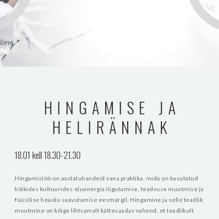
HINGAMISE JA
HELIRÄNNAK
18.01 kell 18.30-21.30
Hingamistöö on aastatuhandeid vana praktika, mida on kasutatud
kõikides kultuurides eluenergia liigutamise, teadvuse muutmise ja
füüsilise heaolu saavutamise eesmärgil. Hingamine ja selle teadlik
muutmine on kõige lihtsamalt kättesaadav vahend, et teadlikult