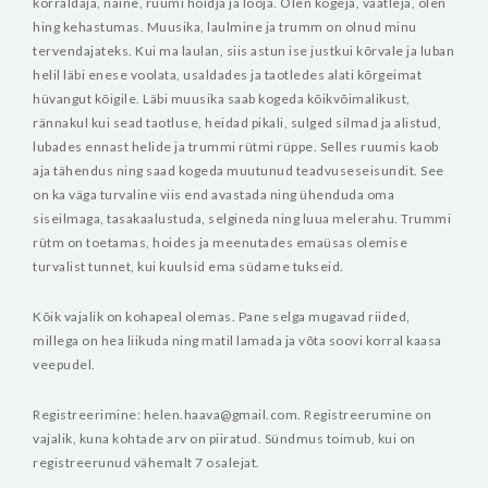
korraldaja, naine, ruumi hoidja ja looja. Olen kogeja, vaatleja, olen
hing kehastumas. Muusika, laulmine ja trumm on olnud minu
tervendajateks. Kui ma laulan, siis astun ise justkui kõrvale ja luban
helil läbi enese voolata, usaldades ja taotledes alati kõrgeimat
hüvangut kõigile. Läbi muusika saab kogeda kõikvõimalikust,
rännakul kui sead taotluse, heidad pikali, sulged silmad ja alistud,
lubades ennast helide ja trummi rütmi rüppe. Selles ruumis kaob
aja tähendus ning saad kogeda muutunud teadvuseseisundit. See
on ka väga turvaline viis end avastada ning ühenduda oma
siseilmaga, tasakaalustuda, selgineda ning luua melerahu. Trummi
rütm on toetamas, hoides ja meenutades emaüsas olemise
turvalist tunnet, kui kuulsid ema südame tukseid.
Kõik vajalik on kohapeal olemas. Pane selga mugavad riided,
millega on hea liikuda ning matil lamada ja võta soovi korral kaasa
veepudel.
Registreerimine: helen.haava@gmail.com. Registreerumine on
vajalik, kuna kohtade arv on piiratud. Sündmus toimub, kui on
registreerunud vähemalt 7 osalejat.