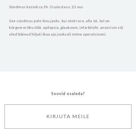
Sündmus kestab ca 3h.
Osalustasu: 22 eur.
See sündmus pole Sinu jaoks, kui oled rase, alla 16, Sul on
kõrgvererõhu tõbi, epilepsia, glaukoom, infarktioht, aneürism või
oled läbinud hiljuti (kuu aja jooksul) mõne operatsiooni.
Soovid osaleda?
KIRJUTA MEILE