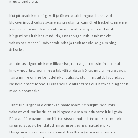
muuta enda elu.
Kui piisavalt kaua sügavalt ja ühendatult hingata, hakkavad
blokeeringud kehas avanema ja sulama, kuni ühel hetkel tunneme
vaid vabaduse- ja kergusetunnet. Teadlik sügav ühendatud
hingamine aitab keskenduda, annab väge, rahustab meelt,
vähendab stressi, lõdvestab keha ja teeb meele selgeks ning
ärksaks.
Sündmus algab lühikese liikumise, tantsuga. Tantsimine on kui
liikuv meditatsioon ning aitab väljendada kõike, mis on meie sees.
Tantsimine on me kehadele kui puhastustuli, mis aitab lagundada
raskeid emotsioone. Lisaks sellele aitab tants olla hetkes ning teeb
meele rõõmsaks.
Tantsule järgnevad erinevad hääle avamise harjutused, mis
vabastavad kõrikeskust, et hingamine saaks ladusamalt kulgeda.
Pärast hääle avamist on lühike sissejuhatus hingamisse, millele
järgneb sügav ühendatud hingamise seanss mattidel pikali.
Hingamise osa muusikale annab lisa Ilona šamaanitrummi ja