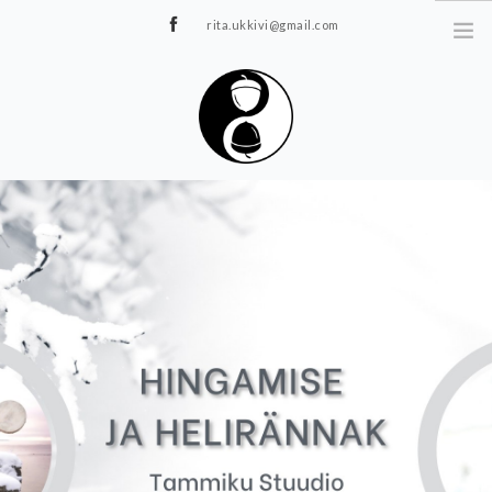
rita.ukkivi@gmail.com
Tammiku 7, Rakvere
STUUDIOST
TUNNIPLAAN
JOOGA/PILATES
TERAAPIA
ÜRITUSED
TIIMIDELE
GALERII
KONTAKT