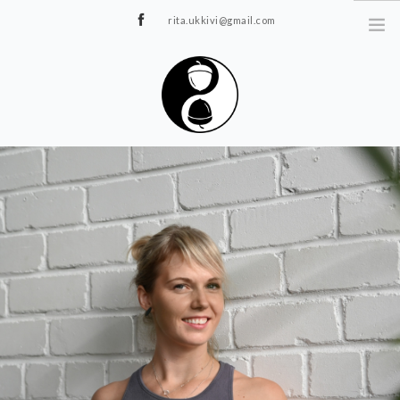
rita.ukkivi@gmail.com
Tammiku 7, Rakvere
STUUDIOST
TUNNIPLAAN
JOOGA/PILATES
TERAAPIA
ÜRITUSED
TIIMIDELE
GALERII
KONTAKT