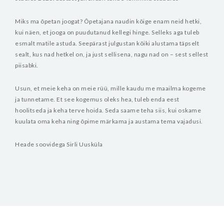
Miks ma õpetan joogat?
Õpetajana naudin kõige enam neid hetki,
kui näen, et jooga on puudutanud kellegi hinge. Selleks aga tuleb
esmalt matile astuda. Seepärast julgustan kõiki alustama täpselt
sealt, kus nad hetkel on, ja just sellisena, nagu nad on – sest sellest
piisabki.
Usun, et meie keha on meie rüü, mille kaudu me maailma kogeme
ja tunnetame. Et see kogemus oleks hea, tuleb enda eest
hoolitseda ja keha terve hoida. Seda saame teha siis, kui oskame
kuulata oma keha ning õpime märkama ja austama tema vajadusi.
Heade soovidega
Sirli Uusküla