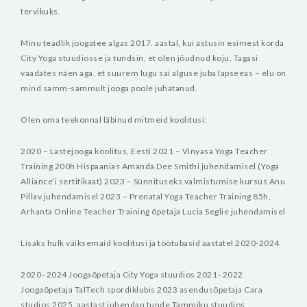
tervikuks.
Minu teadlik joogatee algas 2017. aastal, kui astusin esimest korda
City Yoga stuudiosse ja tundsin, et olen jõudnud koju. Tagasi
vaadates näen aga, et suurem lugu sai alguse juba lapseeas – elu on
mind samm-sammult jooga poole juhatanud.
Olen oma teekonnal läbinud mitmeid koolitusi:
2020 – Lastejooga koolitus, Eesti
2021 – Vinyasa Yoga Teacher
Training 200h Hispaanias Amanda Dee Smithi juhendamisel (Yoga
Alliance’i sertifikaat)
2023 – Sünnituseks valmistumise kursus Anu
Pillav juhendamisel
2023 – Prenatal Yoga Teacher Training 85h,
Arhanta Online Teacher Training õpetaja Lucia Seglie juhendamisel
Lisaks hulk väiksemaid koolitusi ja töötubasid aastatel 2020-2024
2020–2024 Joogaõpetaja City Yoga stuudios
2021–2022
Joogaõpetaja TalTech spordiklubis
2023 asendusõpetaja Cara
studios
2025. aastast juhendan tunde Tammiku stuudios