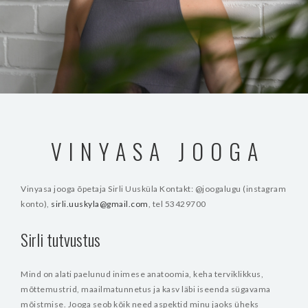
VINYASA JOOGA
Vinyasa jooga õpetaja Sirli Uusküla
Kontakt: @joogalugu (instagram
konto),
sirli.uuskyla@gmail.com
, tel 53429700
Sirli tutvustus
Mind on alati paelunud inimese anatoomia, keha terviklikkus,
mõttemustrid, maailmatunnetus ja kasv läbi iseenda sügavama
mõistmise. Jooga seob kõik need aspektid minu jaoks üheks