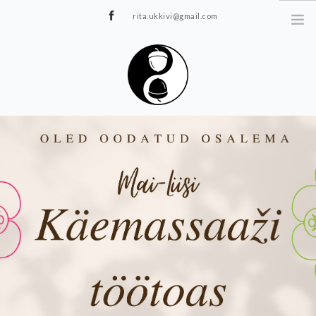
rita.ukkivi@gmail.com
Tammiku 7, Rakvere
STUUDIOST
TUNNIPLAAN
JOOGA/PILATES
TERAAPIA
ÜRITUSED
TIIMIDELE
GALERII
KONTAKT