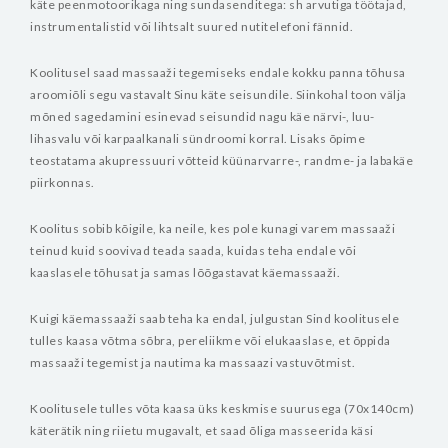
käte peenmotoorikaga ning sundasenditega: sh arvutiga töötajad,
instrumentalistid või lihtsalt suured nutitelefoni fännid.
Koolitusel saad massaaži tegemiseks endale kokku panna tõhusa
aroomiõli segu vastavalt Sinu käte seisundile. Siinkohal toon välja
mõned sagedamini esinevad seisundid nagu käe närvi-, luu-
lihasvalu või karpaalkanali sündroomi korral.
Lisaks õpime
teostatama akupressuuri võtteid küünarvarre-, randme- ja labakäe
piirkonnas.
Koolitus sobib kõigile, ka neile, kes pole kunagi varem massaaži
teinud kuid soovivad teada saada, kuidas teha endale või
kaaslasele tõhusat ja samas lõõgastavat käemassaaži.
Kuigi käemassaaži saab teha ka endal, julgustan Sind koolitusele
tulles kaasa võtma sõbra, pereliikme või elukaaslase, et õppida
massaaži tegemist ja nautima ka massaazi vastuvõtmist.
Koolitusele tulles võta kaasa üks keskmise suurusega (70x140cm)
käterätik ning riietu mugavalt, et saad õliga masseerida käsi