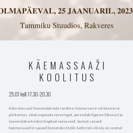
KÄEMASSAAŽI
KOOLITUS
25.01 kell 17.30-20.30
Käte massaaž leevendab valu randme, küünarvarre või käsivarre
piirkonnas, aitab ergutada vereringet, parendab liigeste liikuvust ja
leevendab artriidist tingitud vaevuseid. Samuti saavad
käemassaažist saavad leevendust kõik, kelle töö või elu on seotud