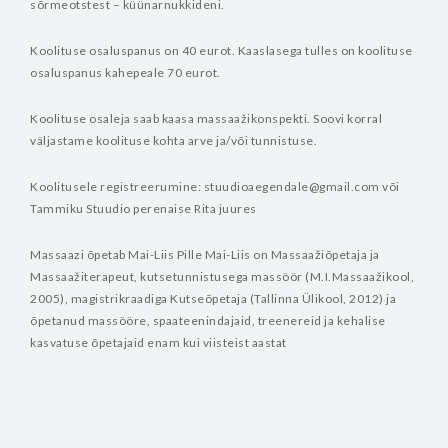
sõrmeotstest – küünarnukkideni.
Koolituse osaluspanus on 40 eurot.
Kaaslasega tulles on koolituse
osaluspanus kahepeale 70 eurot.
Koolituse osaleja saab kaasa massaažikonspekti. Soovi korral
väljastame koolituse kohta arve ja/või tunnistuse.
Koolitusele registreerumine: stuudioaegendale@gmail.com või
Tammiku Stuudio perenaise Rita juures
Massaazi õpetab Mai-Liis Pille
Mai-Liis on Massaažiõpetaja ja
Massaažiterapeut, kutsetunnistusega massöör (M.I.Massaažikool,
2005), magistrikraadiga Kutseõpetaja (Tallinna Ülikool, 2012) ja
õpetanud massööre, spaateenindajaid, treenereid ja kehalise
kasvatuse õpetajaid enam kui viisteist aastat