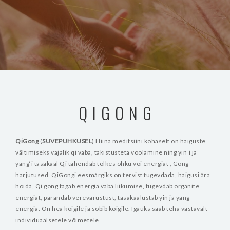
QIGONG
QiGong
(
SUVEPUHKUSEL
)
Hiina meditsiini kohaselt on haiguste
vältimiseks vajalik qi vaba, takistusteta voolamine ning yin‘i ja
yang‘i tasakaal
Qi tähendab tõlkes õhku või energiat , Gong –
harjutused. QiGongi eesmärgiks on tervist tugevdada, haigusi ära
hoida, Qi gong tagab energia vaba liikumise, tugevdab organite
energiat, parandab verevarustust, tasakaalustab yin ja yang
energia. On hea kõigile ja sobib kõigile. Igaüks saab teha vastavalt
individuaalsetele võimetele.