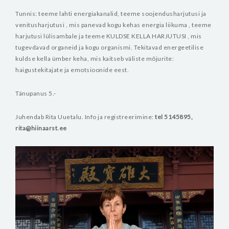
Tunnis: teeme lahti energiakanalid, teeme soojendusharjutusi ja
venitusharjutusi , mis panevad kogu kehas energia liikuma , teeme
harjutusi lülisambale ja teeme
KULDSE KELLA HARJUTUSI , mis
tugevdavad organeid ja kogu organismi. Tekitavad energeetilise
kuldse kella ümber keha, mis kaitseb väliste mõjurite:
haigustekitajate ja emotsioonide eest.
Tänupanus 5.-
Juhendab Rita Uuetalu.
Info ja registreerimine:
tel 5145895,
rita@hiinaarst.ee