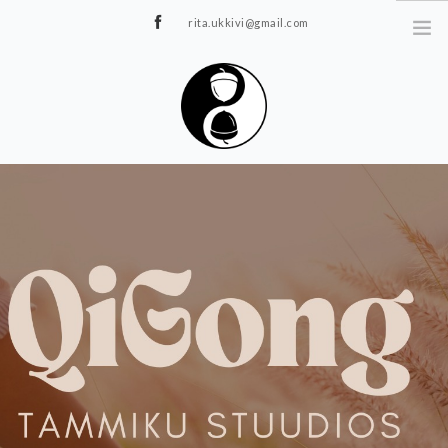
rita.ukkivi@gmail.com
Tammiku 7, Rakvere
STUUDIOST
TUNNIPLAAN
JOOGA/PILATES
TERAAPIA
ÜRITUSED
TIIMIDELE
GALERII
KONTAKT