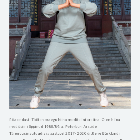
Rita endast: Töötan praegu hiina meditsiini arstina. Olen hiina
meditsiini õppinud 1988/89. a. Peterburi Arstide
Täiendusinstituudis ja aastatel 2017- 2020 dr.Rene Bürklandi