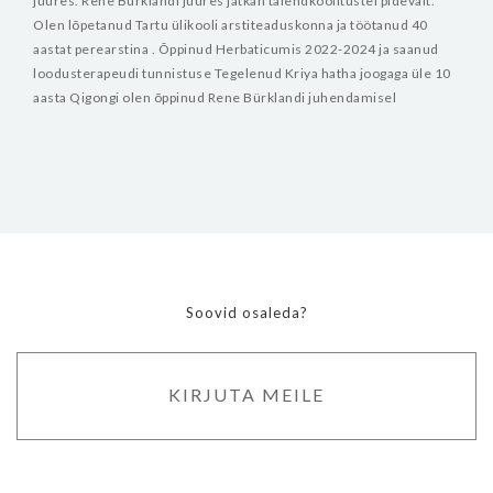
juures. Rene Bürklandi juures jätkan täiendkoolitustel pidevalt.
Olen lõpetanud Tartu ülikooli arstiteaduskonna ja töötanud 40
aastat perearstina .
Õppinud Herbaticumis 2022-2024 ja saanud
loodusterapeudi tunnistuse
Tegelenud Kriya hatha joogaga üle 10
aasta
Qigongi olen õppinud Rene Bürklandi juhendamisel
Soovid osaleda?
KIRJUTA MEILE