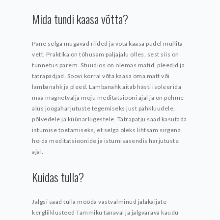
Mida tundi kaasa võtta?
Pane selga mugavad riided ja võta kaasa pudel mullita
vett. Praktika on tõhusam paljajalu olles, sest siis on
tunnetus parem. Stuudios on olemas matid, pleedid ja
tatrapadjad. Soovi korral võta kaasa oma matt või
lambanahk ja pleed. Lambanahk aitab hästi isoleerida
maa magnetvälja mõju meditatsiooni ajal ja on pehme
alus joogaharjutuste tegemiseks just pahkluudele,
põlvedele ja küünarliigestele. Tatrapatju saad kasutada
istumise toetamiseks, et selga oleks lihtsam sirgena
hoida meditatsioonide ja istumisasendis harjutuste
ajal.
Kuidas tulla?
Jalgsi saad tulla mööda vastvalminud jalakäijate
kergliiklusteed Tammiku tänaval ja jalgvärava kaudu