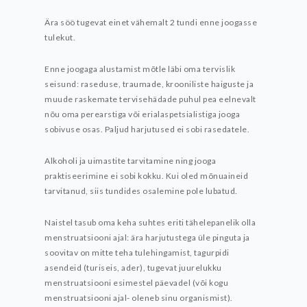
Ära söö tugevat einet vähemalt 2 tundi enne joogasse
tulekut.
Enne joogaga alustamist mõtle läbi oma tervislik
seisund: raseduse, traumade, krooniliste haiguste ja
muude raskemate tervisehädade puhul pea eelnevalt
nõu oma perearstiga või erialaspetsialistiga jooga
sobivuse osas. Paljud harjutused ei sobi rasedatele.
Alkoholi ja uimastite tarvitamine ning jooga
praktiseerimine ei sobi kokku. Kui oled mõnuaineid
tarvitanud, siis tundides osalemine pole lubatud.
Naistel tasub oma keha suhtes eriti tähelepanelik olla
menstruatsiooni ajal: ära harjutustega üle pinguta ja
soovitav on mitte teha tulehingamist, tagurpidi
asendeid (turiseis, ader), tugevat juurelukku
menstruatsiooni esimestel päevadel (või kogu
menstruatsiooni ajal- oleneb sinu organismist).