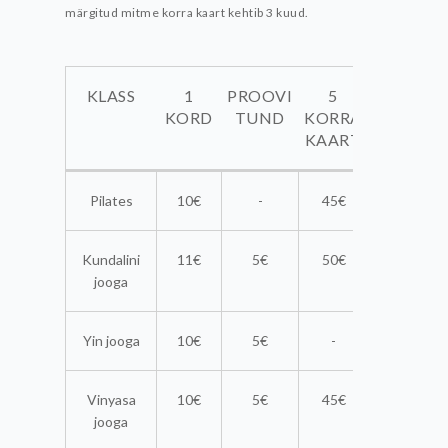
märgitud mitme korra kaart kehtib 3 kuud.
KLASS
1
PROOVI
5
10
KORD
TUND
KORRA
KORRA
KAART
KAART
KLASS
1
PROOVI
5
10
Pilates
10€
-
45€
80€
KORD
TUND
KORRA
KORRA
KAART
KAART
Kundalini
11€
5€
50€
90€
jooga
Yin jooga
10€
5€
-
-
Vinyasa
10€
5€
45€
90€
jooga