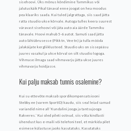
sisehoovi. Üks mõnus kõndimine Tammikus või
jalutuskäik Pikal tänaval enne joogat on hea moodus
pea klaariks saada. Kui tuled jalgrattaga, siis saad jätta
ratta stuudio ukse kõrvale. Autoga tulles keera suurest
väravast sisehoovi või jäta auto aia äärde Tammiku
tänavale. Hoovi mahub 5-6 autot. Samuti saad jätta
auto lähiübrusesse (Pikk tn, Vee tn) ja tulla mööda
jalakäijate kergliiklusteed. Stuudio uks on sissepääsu
juures vasakul ja ukse kõrval on silt stuudio logoga.
Vihmase ilmaga saad vihmavarju jätta ukse juures
vihmavarju hoidjasse.
Kui palju maksab tunnis osalemine?
Kui su ettevõte maksab spordikompensatsiooni
Stebby.ee (varem SportID) kaudu, siis seal leiad samad
variandid nime all ‘Kundalini jooga ja tantsujooga
Rakveres.’ Kui oled pileti ostnud, siis võta kindlasti
ühendust kas e-maili või telefoni teel, et märkida pilet
esimese külastuse jaoks kasutatuks. Kasutatuks