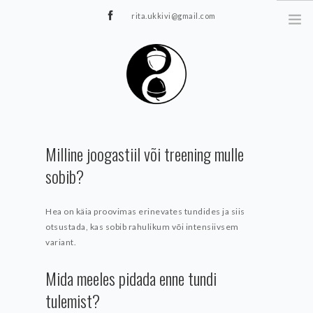
rita.ukkivi@gmail.com
Tammiku 7, Rakvere
STUUDIOST
Milline joogastiil või treening mulle
TUNNIPLAAN
sobib?
JOOGA/PILATES
TERAAPIA
Hea on käia proovimas erinevates tundides ja siis
ÜRITUSED
otsustada, kas sobib rahulikum või intensiivsem
TIIMIDELE
variant.
GALERII
Mida meeles pidada enne tundi
KONTAKT
tulemist?