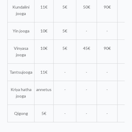
Kundalini
11€
5€
50€
90€
5
jooga
Yin jooga
10€
5€
-
-
-
Vinyasa
10€
5€
45€
90€
-
jooga
Tantsujooga
11€
-
-
-
-
Kriya hatha
annetus
-
-
-
-
jooga
Qigong
5€
-
-
-
-