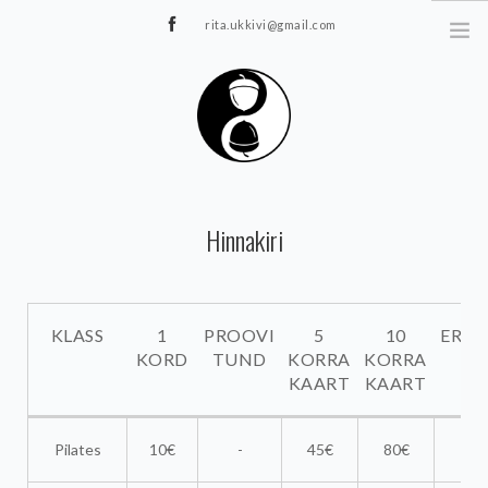
rita.ukkivi@gmail.com
Tammiku 7, Rakvere
STUUDIOST
Hinnakiri
TUNNIPLAAN
JOOGA/PILATES
TERAAPIA
KLASS
1
PROOVI
5
10
ERA
ÜRITUSED
KORD
TUND
KORRA
KORRA
TIIMIDELE
KAART
KAART
GALERII
KLASS
1
PROOVI
5
10
ERA
KONTAKT
Pilates
10€
-
45€
80€
5
KORD
TUND
KORRA
KORRA
KAART
KAART