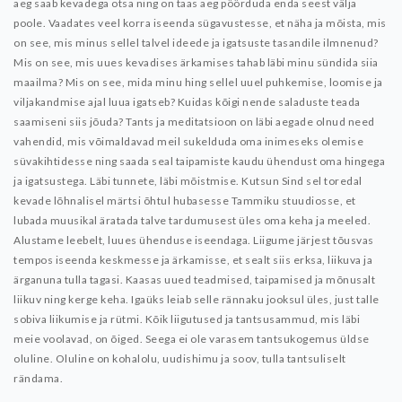
aeg saab kevadega otsa ning on taas aeg pöörduda enda seest välja
poole. Vaadates veel korra iseenda sügavustesse, et näha ja mõista, mis
on see, mis minus sellel talvel ideede ja igatsuste tasandile ilmnenud?
Mis on see, mis uues kevadises ärkamises tahab läbi minu sündida siia
maailma? Mis on see, mida minu hing sellel uuel puhkemise, loomise ja
viljakandmise ajal luua igatseb?
Kuidas kõigi nende saladuste teada
saamiseni siis jõuda? Tants ja meditatsioon on läbi aegade olnud need
vahendid, mis võimaldavad meil sukelduda oma inimeseks olemise
süvakihtidesse ning saada seal taipamiste kaudu ühendust oma hingega
ja igatsustega.
Läbi tunnete, läbi mõistmise.
Kutsun Sind sel toredal
kevade lõhnalisel märtsi õhtul hubasesse Tammiku stuudiosse, et
lubada muusikal äratada talve tardumusest üles oma keha ja meeled.
Alustame leebelt, luues ühenduse iseendaga. Liigume järjest tõusvas
tempos iseenda keskmesse ja ärkamisse, et sealt siis erksa, liikuva ja
ärganuna tulla tagasi. Kaasas uued teadmised, taipamised ja mõnusalt
liikuv ning kerge keha.
Igaüks leiab selle rännaku jooksul üles, just talle
sobiva liikumise ja rütmi. Kõik liigutused ja tantsusammud, mis läbi
meie voolavad, on õiged. Seega ei ole varasem tantsukogemus üldse
oluline. Oluline on kohalolu, uudishimu ja soov, tulla tantsuliselt
rändama.