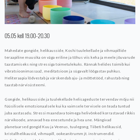
05.05 kell 19.00-20.30
Mahedate gongide, helikausside, Koshi tuulekellade ja vihmapillide
teraapiline muusika on väga eriline ja tõhus viis keha ja meele jõuvarude
taastamiseks ning stressiga toimetulekuks. Rännak helides toimib kui
vibratsioonimassaaž, meditatsioon ja sügavalt lõõgastav puhkus.
Heliteraapia lõdvestab ja värskendab aju- ja mõttetööd, rahustab ning
taastab närvisüsteemi.
Gongide, helikausside ja tuulekellade helisageduste tervendav mõju nii
füüsilisele emotsionaalsele kui ka vaimsele tervisele on teada tuntud
juba aastasadu. Stressi maandava toimega helivõnked korrastavad rikkis
närvikoode, annavad hea enesetunde ja hea une. Mängivad
planetaarsed gongid Kuu ja Veenus, tuulegong, Tiibeti helikausid,
kristallhelikausid, vihmapill, ookeanitrumm jt. instrumendid.