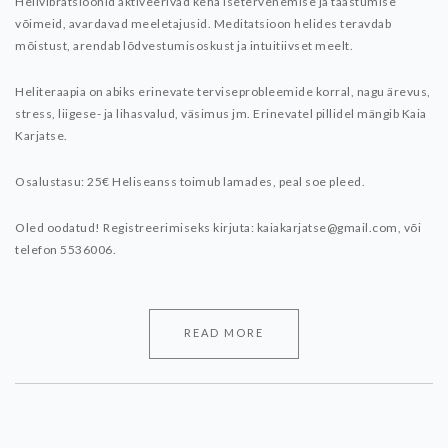
Helivibratsioonid aktiveerivad keha isetervenemise ja taastumise
võimeid, avardavad meeletajusid. Meditatsioon helides teravdab
mõistust, arendab lõdvestumisoskust ja intuitiivset meelt.
Heliteraapia on abiks erinevate terviseprobleemide korral, nagu ärevus,
stress, liigese- ja lihasvalud, väsimus jm. Erinevatel pillidel mängib Kaia
Karjatse.
Osalustasu: 25€
Heliseanss toimub lamades, peal soe pleed.
Oled oodatud!
Registreerimiseks kirjuta: kaiakarjatse@gmail.com, või
telefon 5536006.
READ MORE