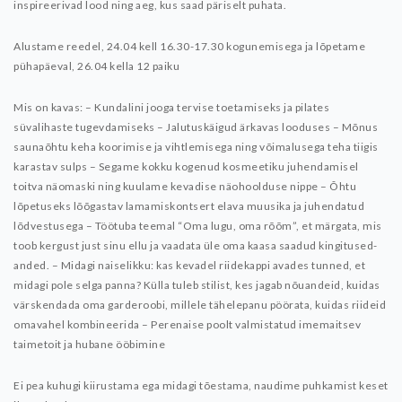
inspireerivad lood ning aeg, kus saad päriselt puhata.
Alustame reedel, 24.04 kell 16.30-17.30 kogunemisega ja lõpetame
pühapäeval, 26.04 kella 12 paiku
Mis on kavas:
– Kundalini jooga tervise toetamiseks ja pilates
süvalihaste tugevdamiseks
– Jalutuskäigud ärkavas looduses
– Mõnus
saunaõhtu keha koorimise ja vihtlemisega ning võimalusega teha tiigis
karastav sulps
– Segame kokku kogenud kosmeetiku juhendamisel
toitva näomaski ning kuulame kevadise näohoolduse nippe
– Õhtu
lõpetuseks lõõgastav lamamiskontsert elava muusika ja juhendatud
lõdvestusega
– Töötuba teemal “Oma lugu, oma rõõm”, et märgata, mis
toob kergust just sinu ellu ja vaadata üle oma kaasa saadud kingitused-
anded.
– Midagi naiselikku: kas kevadel riidekappi avades tunned, et
midagi pole selga panna? Külla tuleb stilist, kes jagab nõuandeid, kuidas
värskendada oma garderoobi, millele tähelepanu pöörata, kuidas riideid
omavahel kombineerida
– Perenaise poolt valmistatud imemaitsev
taimetoit ja hubane ööbimine
Ei pea kuhugi kiirustama ega midagi tõestama, naudime puhkamist keset