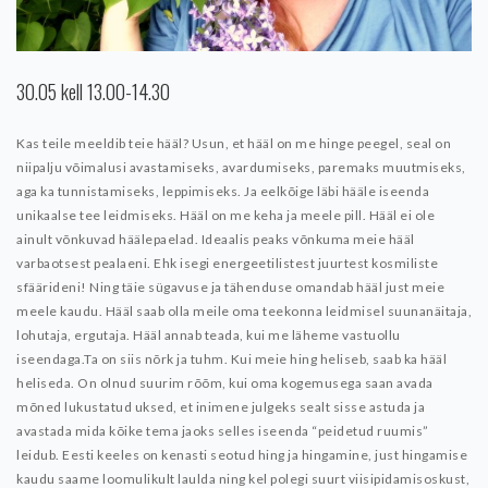
30.05 kell 13.00-14.30
Kas teile meeldib teie hääl?
Usun, et hääl on me hinge peegel, seal on
niipalju võimalusi avastamiseks, avardumiseks, paremaks muutmiseks,
aga ka tunnistamiseks, leppimiseks. Ja eelkõige läbi hääle iseenda
unikaalse tee leidmiseks.
Hääl on me keha ja meele pill. Hääl ei ole
ainult võnkuvad häälepaelad. Ideaalis peaks võnkuma meie hääl
varbaotsest pealaeni.
Ehk isegi energeetilistest juurtest kosmiliste
sfäärideni! Ning täie sügavuse ja tähenduse omandab hääl just meie
meele kaudu.
Hääl saab olla meile oma teekonna leidmisel suunanäitaja,
lohutaja, ergutaja. Hääl annab teada, kui me läheme vastuollu
iseendaga.Ta on siis nõrk ja tuhm. Kui meie hing heliseb, saab ka hääl
heliseda. On olnud suurim rõõm, kui oma kogemusega saan avada
mõned lukustatud uksed, et inimene julgeks sealt sisse astuda ja
avastada mida kõike tema jaoks selles iseenda “peidetud ruumis”
leidub. Eesti keeles on kenasti seotud hing ja hingamine, just hingamise
kaudu saame loomulikult laulda ning kel polegi suurt viisipidamisoskust,