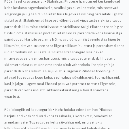
Füüsilised kasutegurid:
• Stabiilsus: Pilatese harjutused keskenduvad
keha keskosa tugevdamisele, sealhulgas süvalihastele, mis toetavad
selgroogu ja liigeseid. See aitab luua tugeva aluse ning parandab liigeste
stabiilsust. Stabiilsemad liigesed vähendavad vigastuste riski ja aitavad
parandada liikumise efektiivsust.
• Mobiilsus: Kuigi Pilatese treening on
tuntud oma stabiilsuse poolest, aitab see ka parandada keha liikuvust ja
painduvust. Harjutused, mis hõlmavad dünaamilist venitust ja liigeste
liikumist, aitavad suurendada liigeste liikumisulatust ja parandavad keha
üldist mobiilsust.
• Elastsus: Pilatese treeningud sisaldavad
mitmesuguseid venitusharjutusi, mis aitavadsuurendada lihaste ja
sidemete elastsust. See omakorda aitab vähendada lihaspingeid ja
parandada keha liikumise sujuvust.
• Tugevus: Pilatese treeningud
aitavad tugevdada kogu keha, sealhulgas süvalihaseid, tuumalihaseid,
käsi ja jalgu. Tugevamad lihased pakuvad paremat toetust liigestele,
parandavad keha üldist funktsionaalsust ning aitavad ennetada
vigastusi.
Füsioloogilised kasutegurid:
• Kehahoiaku edendamine: Pilatese
harjutused keskenduvad keha tasakaalu ja korrektse joondamise
arendamisele. Tugevdades keha süvalihaseid, eriti selja- ja
kõhulihaseid, aitab Pilates luua tugeva ja toetatud kehahoiaku.
•