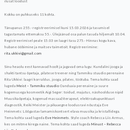
ilusat loodust
Kokku on puhkuseks 11 kohta.
Tänupanus 255.- registreerimisel kuni 15.03.2026 ja tasumisel
tagastamatu ettemaksu 55.-. Ülejäänud osa palun tasuda hiljemalt 10.04.
Registreerimisel peale 15.03 on laagri tasu 275.-
Hinnas kogu kava,
hubane ööbimine ja maitsev taimetoit.
Registreerimine:
rita.ukkivi@gmail.com
Sinu heaolu eest kannavad hoolt ja jagavad oma lugu:
Kundalini jooga ja
shakti tantsu õpetaja, pilatese treener ning Tammiku stuudio perenaine
Rita Ukkivi: laagri korraldus, jooga, pilates, töötuba. Tema kohta saad
lugeda
Meist – Tammiku stuudio
Oanduaia perenaine ja suure
kogemusega kosmeetik Aigi Seger: toidud, majutus, näohoolduse nipid
Muusikaõpetaja, kogenud massaažiterapeut, elektroakupunktuuri
diagnostik, Reiki Meister ja pikaaegne loodusravi nõustaja Eve
Heinmets: Lõõgastav lamamiskontsert elava muusika ja kristallidega.
Tema kohta saad lugeda
Eve Heinmets
.
Style coach Rebecca Liis Armus,
kes on mitme kirega naine. Tema kohta saad lugeda
Minust – Rebecca