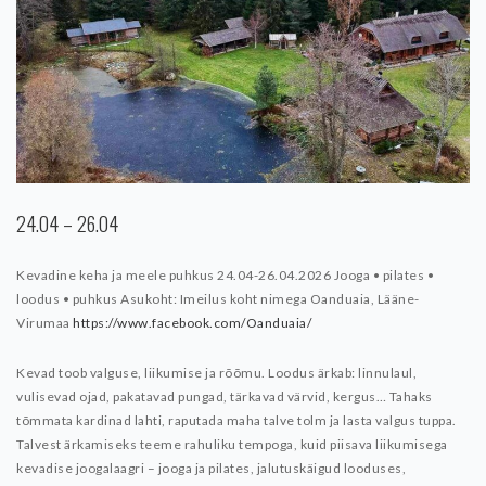
24.04 – 26.04
Kevadine keha ja meele puhkus 24.04-26.04.2026
Jooga • pilates •
loodus • puhkus
Asukoht: Imeilus koht nimega Oanduaia, Lääne-
Virumaa
https://www.facebook.com/Oanduaia/
Kevad toob valguse, liikumise ja rõõmu. Loodus ärkab: linnulaul,
vulisevad ojad, pakatavad pungad, tärkavad värvid, kergus… Tahaks
tõmmata kardinad lahti, raputada maha talve tolm ja lasta valgus tuppa.
Talvest ärkamiseks teeme rahuliku tempoga, kuid piisava liikumisega
kevadise joogalaagri – jooga ja pilates, jalutuskäigud looduses,