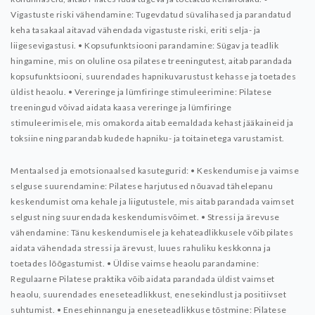
Vigastuste riski vähendamine: Tugevdatud süvalihased ja parandatud
keha tasakaal aitavad vähendada vigastuste riski, eriti selja- ja
liigesevigastusi.
• Kopsufunktsiooni parandamine: Sügav ja teadlik
hingamine, mis on oluline osa pilatese treeningutest, aitab parandada
kopsufunktsiooni, suurendades hapnikuvarustust kehasse ja toetades
üldist heaolu.
• Vereringe ja lümfiringe stimuleerimine: Pilatese
treeningud võivad aidata kaasa vereringe ja lümfiringe
stimuleerimisele, mis omakorda aitab eemaldada kehast jääkaineid ja
toksiine ning parandab kudede hapniku- ja toitainetega varustamist.
Mentaalsed ja emotsionaalsed kasutegurid:
• Keskendumise ja vaimse
selguse suurendamine: Pilatese harjutused nõuavad tähelepanu
keskendumist oma kehale ja liigutustele, mis aitab parandada vaimset
selgust ning suurendada keskendumisvõimet.
• Stressi ja ärevuse
vähendamine: Tänu keskendumisele ja kehateadlikkusele võib pilates
aidata vähendada stressi ja ärevust, luues rahuliku keskkonna ja
toetades lõõgastumist.
• Üldise vaimse heaolu parandamine:
Regulaarne Pilatese praktika võib aidata parandada üldist vaimset
heaolu, suurendades eneseteadlikkust, enesekindlust ja positiivset
suhtumist.
• Enesehinnangu ja eneseteadlikkuse tõstmine: Pilatese