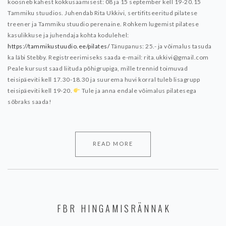
koosneb kahest kokkusaamisest: 08 ja 15 september kell 19-20.15
Tammiku stuudios.
Juhendab Rita Ukkivi, sertifitseeritud pilatese
treener ja Tammiku stuudio perenaine. Rohkem lugemist pilatese
kasulikkuse ja juhendaja kohta kodulehel:
https://tammikustuudio.ee/pilates/
Tänupanus: 25.- ja võimalus tasuda
ka läbi Stebby.
Registreerimiseks saada e-mail: rita.ukkivi@gmail.com
Peale kursust saad liituda põhigrupiga, mille trennid toimuvad
teisipäeviti kell 17.30-18.30 ja suurema huvi korral tuleb lisagrupp
teisipäeviti kell 19-20.
Tule ja anna endale võimalus pilatesega
sõbraks saada!
READ MORE
FBR HINGAMISRÄNNAK