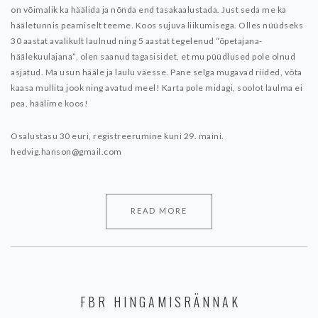
on võimalik ka häälida ja nõnda end tasakaalustada. Just seda me ka
hääletunnis peamiselt teeme. Koos sujuva liikumisega.
Olles nüüdseks
30 aastat avalikult laulnud ning 5 aastat tegelenud “õpetajana-
häälekuulajana”, olen saanud tagasisidet, et mu püüdlused pole olnud
asjatud. Ma usun hääle ja laulu väesse. Pane selga mugavad riided, võta
kaasa mullita jook ning avatud meel! Karta pole midagi, soolot laulma ei
pea, häälime koos!
Osalustasu 30 euri, registreerumine kuni 29. maini.
hedvig.hanson@gmail.com
READ MORE
FBR HINGAMISRÄNNAK