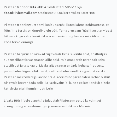
Pilatese treener:
Rita Ukkivi
Kontakt: tel 5058118 ja
rita.ukkivi@gmail.com
Osalustasu: 10€ kord või 5x kaart 45€
Pilatese treeningsüsteemi looja Joseph Pilates lähtus põhimõttest, et
füüsiline tervis on õnneliku elu võti. Tema arusaam füüsilisest tervisest
hõlmas kogu keha terviklikku arendamist ning hea vormi säilitamist
koos terve vaimuga.
Pilatese harjutused aitavad tugevdada keha süvalihaseid, sealhulgas
südamelihast ja vaagnapõhjalihaseid, mis omakorda parandab keha
stabiilsust ja tasakaalu. Lisaks aitab see arendada keha painduvust,
parandades liigeste liikuvust ja vähendades seeläbi vigastuste riski.
Pilatese meetodi regulaarne praktiseerimine parandab ka kehahoiakut
ning võib
leevendada selja- ja kaelavalusid, kuna see keskendub õigele
kehahoiale ja liikumismustritele.
Lisaks füüsilisele aspektile julgustab Pilatese meetod ka vaimset
arengut ning enesehinnangu ja eneseteadlikkuse tõstmist.