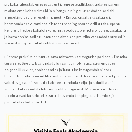
praktika julgustab enesevaatlust ja eneseteadlikkust, aidates paremini
mõista oma keha võimeid ja piiranguid ning suurendades seeläbi
enesekindlust ja enesehinnangut.
• Emotsionaalse tasakaalu ja
harmoonia saavutamine: Pilatese treening pöörab erilist tähelepanu
kehale ja hetkes kohalolekule, mis soodustab emotsionaalset tasakaalu
ja harmooniat. Selle tulemusena aitab see praktika vähendada stressi ja
ärevust ning parandada üldist vaimset heaolu.
Pilatese praktika on tuntud oma mitmete kasutegurite poolest lülisamba
tervisele. See aitab parandada lülisamba mobiilsust, suurendades
selgroo liikuvust ja vähendades jäikust. Lisaks tugevdab pilates
lülisamba ümbritsevaid lihaseid, mis suurendab selle stabiilsust ja aitab
vältida vigastusi. Samuti aitab see arendada selja- ja kõhulihaseid,
suurendades seeläbi lülisamba üldist tugevust. Pilatese harjutused
soodustavad ka keha elastsust, leevendades pinget lülisambas ja
parandades kehahoiakut.