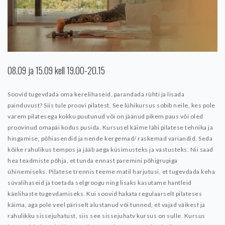
08.09 ja 15.09 kell 19.00-20.15
Soovid tugevdada oma kerelihaseid, parandada rühti ja lisada
painduvust? Siis tule proovi pilatest.
See lühikursus sobib neile, kes pole
varem pilatesega kokku puutunud või on jäänud pikem paus või oled
proovinud omapäi kodus pusida. Kursusel käime läbi pilatese tehnika ja
hingamise, põhiasendid ja nende kergemad/ raskemad variandid. Seda
kõike rahulikus tempos ja jääb aega küsimusteks ja vastusteks. Nii saad
hea teadmiste põhja, et tunda ennast paremini põhigrupiga
ühinemiseks.
Pilatese trennis teeme matil harjutusi, et tugevdada keha
süvalihaseid ja toetada selgroogu ning lisaks kasutame hantleid
käelihaste tugevdamiseks.
Kui soovid hakata regulaarselt pilateses
käima, aga pole veel päriselt alustanud või tunned, et vajad väikest ja
rahulikku sissejuhatust, siis see sissejuhatv kursus on sulle.
Kursus