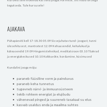
Kui oled seni mõelnud kas teha joogat või mitte, siis nüüd on aega
tegutseda. Tule kursusele!
AJAKAVA
Pühapäeviti kell 17-18.30
05.09 Sissejuhatav tund- joogast, tunni
ülesehitusest, mantratest
12.09 Kehaasendid, kehalukud ja
käteasendid
19.09 Hingamistehnikad, meditatsioon
03.10 Tšakrad
ja energiakeskused
10.10 Kokkuvõte, kordamine, küsimused
Kundalini jooga mõju:
paraneb füüsiline vorm ja painduvus
paraneb keha tunnetus
tugevneb närvi- ja immuunsüsteem
tekib rohkem energiat ja elujõudu
vähenevad pinged ja suureneb tasakaal su elus
kasvab usaldus enda ja maailma suhtes