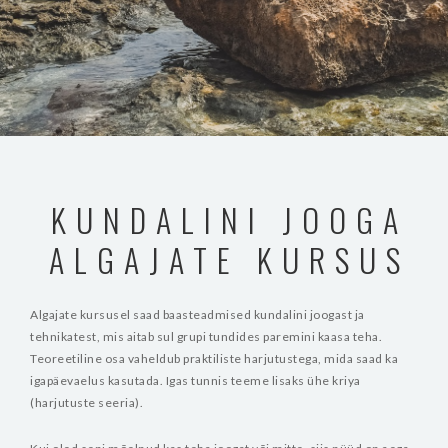
KUNDALINI JOOGA
ALGAJATE KURSUS
Algajate kursusel saad baasteadmised kundalini joogast ja
tehnikatest, mis aitab sul grupi tundides paremini kaasa teha.
Teoreetiline osa vaheldub praktiliste harjutustega, mida saad ka
igapäevaelus kasutada. Igas tunnis teeme lisaks ühe kriya
(harjutuste seeria).