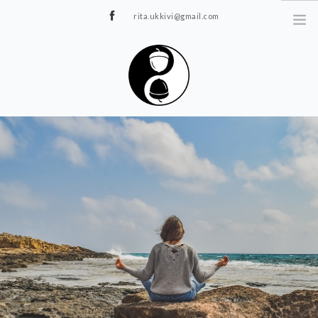
rita.ukkivi@gmail.com
Tammiku 7, Rakvere
STUUDIOST
TUNNIPLAAN
JOOGA/PILATES
TERAAPIA
ÜRITUSED
TIIMIDELE
GALERII
KONTAKT