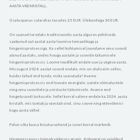
AASTA VÄEKRISTALL.
Osaluspanus sularahas tasudes 25 EUR. Ülekandega 30 EUR.
On saanud toredaks traditsiooniks aasta alguses pühitseda
saabunud uut aastat aasta loomise temaatikaga ja
hingamisprotsessiga. Ka sellel kohtumisel joondame oma soovid
alanud aastaks, andes hoogu aastale ja soovide täitumisele
hingamisprotsessis. Loome teadlikult endale uue ja vägeva aasta.
Missugust 2024. aastat soovid endale, mis on oluliseim selles,
kuidas tahad end tunda, mida saavutada? Avame
hingamisprotsessis end loovale energiale, uutele võimalustele
ning oma soovidele ja unistuste täitumisele. Avame end
hingetasandi tarkusele. Sellel korral valime endale ka 2024. aasta
kristalli, mis toetab ja väestab sind, sinu soove ning ettevõtmisi
kogu aasta vältel.
Palun võta kaasa kirjutusvahend ja soovi korral märkmik.
Hingamisseanss toimub väikeses grupis. Kohapeal on vajalikud