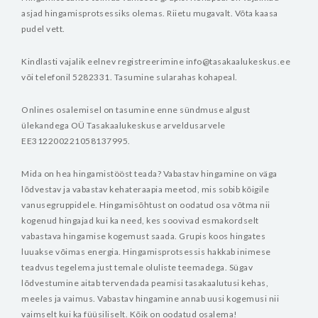
asjad hingamisprotsessiks olemas. Riietu mugavalt. Võta kaasa
pudel vett.
Kindlasti vajalik eelnev registreerimine info@tasakaalukeskus.ee
või telefonil 5282331. Tasumine sularahas kohapeal.
Onlines osalemisel on tasumine enne sündmuse algust
ülekandega OÜ Tasakaalukeskuse arveldusarvele
EE312200221058137995.
Mida on hea hingamistööst teada?
Vabastav hingamine on väga
lõdvestav ja vabastav kehateraapia meetod, mis sobib kõigile
vanusegruppidele.
Hingamisõhtust on oodatud osa võtma nii
kogenud hingajad kui ka need, kes soovivad esmakordselt
vabastava hingamise kogemust saada.
Grupis koos hingates
luuakse võimas energia. Hingamisprotsessis hakkab inimese
teadvus tegelema just temale oluliste teemadega. Sügav
lõdvestumine aitab tervendada peamisi tasakaalutusi kehas,
meeles ja vaimus. Vabastav hingamine annab uusi kogemusi nii
vaimselt kui ka füüsiliselt.
Kõik on oodatud osalema!