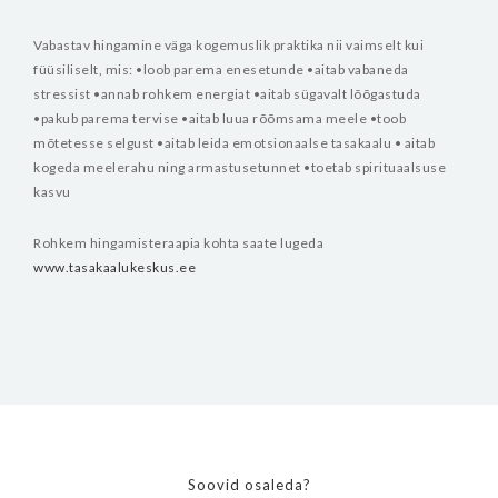
Vabastav hingamine väga kogemuslik praktika nii vaimselt kui
füüsiliselt, mis:
•loob parema enesetunde
•aitab vabaneda
stressist
•annab rohkem energiat
•aitab sügavalt lõõgastuda
•pakub parema tervise
•aitab luua rõõmsama meele
•toob
mõtetesse selgust
•aitab leida emotsionaalse tasakaalu
• aitab
kogeda meelerahu ning armastusetunnet
•toetab spirituaalsuse
kasvu
Rohkem hingamisteraapia kohta saate lugeda
www.tasakaalukeskus.ee
Soovid osaleda?