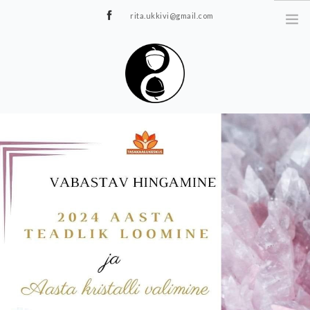
rita.ukkivi@gmail.com
Tammiku 7, Rakvere
STUUDIOST
TUNNIPLAAN
JOOGA/PILATES
TERAAPIA
ÜRITUSED
TIIMIDELE
GALERII
KONTAKT