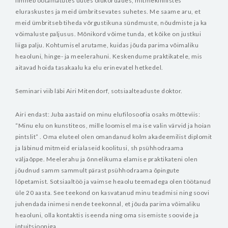
ilmneb ootamatutes uutes olukordades, mitmekihilistes
eluraskustes ja meid ümbritsevates suhetes. Me saame aru, et
meid ümbritseb tiheda võrgustikuna sündmuste, nõudmiste ja ka
võimaluste paljusus. Mõnikord võime tunda, et kõike on justkui
liiga palju. Kohtumisel arutame, kuidas jõuda parima võimaliku
heaoluni, hinge- ja meelerahuni. Keskendume praktikatele, mis
aitavad hoida tasakaalu ka elu erinevatel hetkedel.
Seminari viib läbi Airi Mitendorf, sotsiaalteaduste doktor.
Airi endast:
Juba aastaid on minu elufilosoofia osaks mõtteviis:
“Minu elu on kunstiteos, mille loomisel ma ise valin värvid ja hoian
pintslit” . Oma eluteel olen omandanud kolm akadeemilist diplomit
ja läbinud mitmeid erialaseid koolitusi, sh psühhodraama
väljaõppe. Meelerahu ja õnnelikuma elamise praktikateni olen
jõudnud samm sammult pärast psühhodraama õpingute
lõpetamist. Sotsiaaltöö ja vaimse heaolu teemadega olen töötanud
üle 20 aasta. See teekond on kasvatanud minu teadmisi ning soovi
juhendada inimesi nende teekonnal, et jõuda parima võimaliku
heaoluni, olla kontaktis iseenda ning oma sisemiste soovide ja
intuitsiooniga.