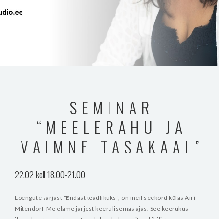
SEMINAR
“MEELERAHU JA
VAIMNE TASAKAAL”
22.02 kell 18.00-21.00
Loengute sarjast “Endast teadlikuks”, on meil seekord külas Airi
Mitendorf. Me elame järjest keerulisemas ajas. See keerukus