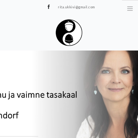
rita.ukkivi@gmail.com
Tammiku 7, Rakvere
STUUDIOST
TUNNIPLAAN
JOOGA/PILATES
TERAAPIA
ÜRITUSED
TIIMIDELE
GALERII
KONTAKT