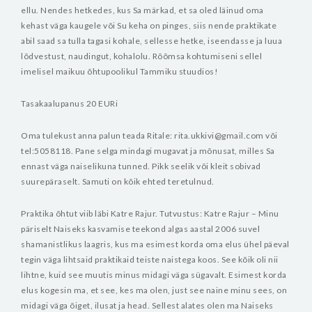
ellu. Nendes hetkedes, kus Sa märkad, et sa oled läinud oma
kehast väga kaugele või Su keha on pinges, siis nende praktikate
abil saad sa tulla tagasi kohale, sellesse hetke, iseendasse ja luua
lõdvestust, naudingut, kohalolu.
Rõõmsa kohtumiseni sellel
imelisel maikuu õhtupoolikul Tammiku stuudios!
Tasakaalupanus 20 EURi
Oma tulekust anna palun teada Ritale: rita.ukkivi@gmail.com või
tel:5058118.
Pane selga mindagi mugavat ja mõnusat, milles Sa
ennast väga naiselikuna tunned. Pikk seelik või kleit sobivad
suurepäraselt. Samuti on kõik ehted teretulnud.
Praktika õhtut viib läbi Katre Rajur.
Tutvustus:
Katre Rajur – Minu
päriselt Naiseks kasvamise teekond algas aastal 2006 suvel
shamanistlikus laagris, kus ma esimest korda oma elus ühel päeval
tegin väga lihtsaid praktikaid teiste naistega koos. See kõik oli nii
lihtne, kuid see muutis minus midagi väga sügavalt. Esimest korda
elus kogesin ma, et see, kes ma olen, just see naine minu sees, on
midagi väga õiget, ilusat ja head. Sellest alates olen ma Naiseks