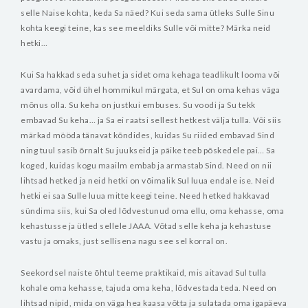
selle Naise kohta, keda Sa näed? Kui seda sama ütleks Sulle Sinu
kohta keegi teine, kas see meeldiks Sulle või mitte? Märka neid
hetki…
Kui Sa hakkad seda suhet ja sidet oma kehaga teadlikult looma või
avardama, võid ühel hommikul märgata, et Sul on oma kehas väga
mõnus olla. Su keha on justkui embuses. Su voodi ja Su tekk
embavad Su keha… ja Sa ei raatsi sellest hetkest välja tulla. Või siis
märkad mööda tänavat kõndides, kuidas Su riided embavad Sind
ning tuul sasib õrnalt Su juukseid ja päike teeb põskedele pai… Sa
koged, kuidas kogu maailm embab ja armastab Sind. Need on nii
lihtsad hetked ja neid hetki on võimalik Sul luua endale ise. Neid
hetki ei saa Sulle luua mitte keegi teine. Need hetked hakkavad
sündima siis, kui Sa oled lõdvestunud oma ellu, oma kehasse, oma
kehastusse ja ütled sellele JAAA. Võtad selle keha ja kehastuse
vastu ja omaks, just sellisena nagu see sel korral on.
Seekordsel naiste õhtul teeme praktikaid, mis aitavad Sul tulla
kohale oma kehasse, tajuda oma keha, lõdvestada teda. Need on
lihtsad nipid, mida on väga hea kaasa võtta ja sulatada oma igapäeva