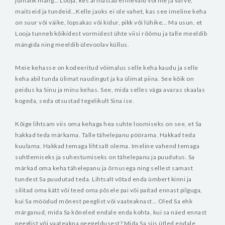
jumalik mäng… Looja, kes armastab erinevaid vorme ja värve,
maitseid ja tundeid…Kelle jaoks ei ole vahet, kas see imeline keha
on suur või väike, lopsakas või kidur, pikk või lühike… Ma usun, et
Looja tunneb kõikidest vormidest ühte viisi rõõmu ja talle meeldib
mängida ning meeldib ülevoolav küllus.
Meie kehasse on kodeeritud võimalus selle keha kaudu ja selle
keha abil tunda ülimat naudingut ja ka ülimat piina. See kõik on
peidus ka Sinu ja minu kehas. See, mida selles väga avaras skaalas
kogeda, seda otsustad tegelikult Sina ise.
Kõige lihtsam viis oma kehaga hea suhte loomiseks on see, et Sa
hakkad teda märkama. Talle tähelepanu pöörama. Hakkad teda
kuulama. Hakkad temaga lihtsalt olema. Imeline vahend temaga
suhtlemiseks ja suhestumiseks on tähelepanu ja puudutus. Sa
märkad oma keha tähelepanu ja õrnusega ning sellest samast
tundest Sa puudutad teda. Lihtsalt võtad enda ümbert kinni ja
silitad oma kätt või teed oma põsele pai või paitad ennast pilguga,
kui Sa möödud mõnest peeglist või vaateaknast… Oled Sa ehk
märganud, mida Sa kõneled endale enda kohta, kui sa näed ennast
peeglist või vaateakna peegeldusest? Mida Sa siis ütled endale