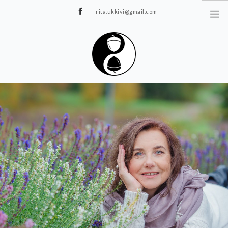
rita.ukkivi@gmail.com
Tammiku 7, Rakvere
STUUDIOST
TUNNIPLAAN
JOOGA/PILATES
TERAAPIA
ÜRITUSED
TIIMIDELE
GALERII
KONTAKT