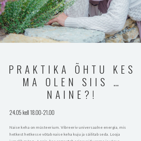
PRAKTIKA ÕHTU KES
MA OLEN SIIS …
NAINE?!
24.05 kell 18.00-21.00
Naise keha on müsteerium. Vibreeriv universaalne energia, mis
hetkest hetkesse võtab naise keha kuju ja säilitab seda. Looja