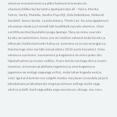
olemise müsteeriumisse pilke heitnud erinevate nii
shamanistlikke kui ka tantra õpetajate käe all – Naira, Marika
Tamm, Sarita, Malaika, Sandra Puja Pijl, Zola Dubnikova, Deborah
Sundahl, Sanna Sanita, Leyola Antara, Thule Lee. Ka oma igapäevast
elu püüan elada just nimelt läbi teadlikult naiseks olemise. Olen
sertifitseeritud kundalini jooga õpetaja. Täna on minu suureks
kireks on tantsimine, kuna see on imeline vahend enda kiireks ja
tõhusaks häälestamiseks kehasse, tunnetusse ja naisenergiasse.
Naisteringe olen ma läbi viinud alates 2013 aasta kevadest. Oma
olemuse uurimine, avastamine ja kogemine on minu jaoks üks
lõputult põnev ja erutav seiklus. Koos teiste naistega ühise ruumi
loomine, erinevate praktikate tegemine ja oma kogemuse
jagamine on midagi vägaväga erilist, mida tahan kogeda veel ja
veel. Iga kord tunnen ma selgelt, kuidas ma jõuan iseendale järjest
lähedamale ja lähedamale ning taasühinen millegi mulle väga
olulise ja kalli, kuid väga pikka aega unustuses olnuga, mu sees.