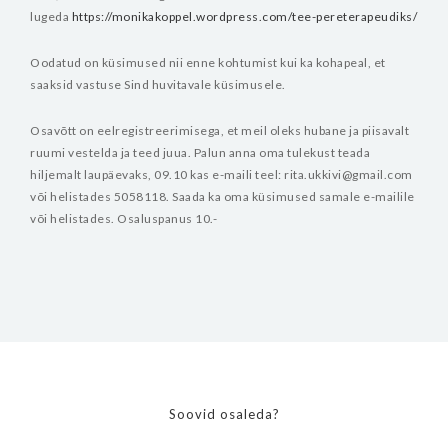
lugeda
https://monikakoppel.wordpress.com/tee-pereterapeudiks/
Oodatud on küsimused nii enne kohtumist kui ka kohapeal, et
saaksid vastuse Sind huvitavale küsimusele.
Osavõtt on eelregistreerimisega, et meil oleks hubane ja piisavalt
ruumi vestelda ja teed juua. Palun anna oma tulekust teada
hiljemalt laupäevaks, 09.10 kas e-maili teel: rita.ukkivi@gmail.com
või helistades 5058118. Saada ka oma küsimused samale e-mailile
või helistades. Osaluspanus 10.-
Soovid osaleda?