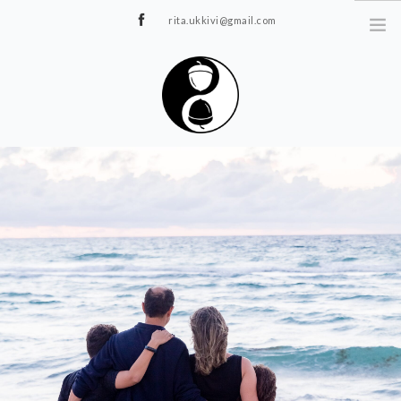
rita.ukkivi@gmail.com
Tammiku 7, Rakvere
STUUDIOST
TUNNIPLAAN
JOOGA/PILATES
TERAAPIA
ÜRITUSED
TIIMIDELE
GALERII
KONTAKT