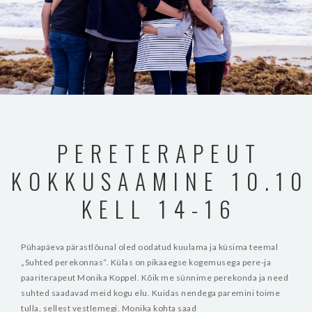
PERETERAPEUT
KOKKUSAAMINE 10.10
KELL 14-16
Pühapäeva pärastlõunal oled oodatud kuulama ja küsima teemal
„Suhted perekonnas“. Külas on pikaaegse kogemusega pere-ja
paariterapeut Monika Koppel. Kõik me sünnime perekonda ja need
suhted saadavad meid kogu elu. Kuidas nendega paremini toime
tulla, sellest vestlemegi. Monika kohta saad