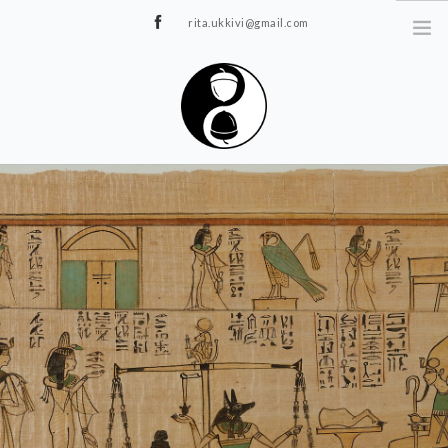
rita.ukkivi@gmail.com
Tammiku 7, Rakvere
STUUDIOST
TUNNIPLAAN
JOOGA/PILATES
TERAAPIA
ÜRITUSED
TIIMIDELE
GALERII
KONTAKT