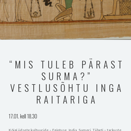
“MIS TULEB PÄRAST
SURMA?”
VESTLUSÕHTU INGA
RAITARIGA
17.01. kell 18.30
Kõigi iidsete kultuuride – Egiptuse, India, Sumeri, Tiibeti – tarkuste