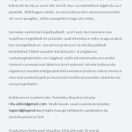
kohaselt on elu ja surm üks tervik, kus surmahetkest algab elu uus
peatükk. Võib koguni öelda, et neis kultuurides elanud inimestele
oli surm peegliks, milles peegeldus kogu elu mõte.
Surmaks valmistuti ülipõhjalikult, sest teati, kes inimene siin
maailmas tegelikult on ja kuidas saab ühenduse selle osaga endast,
kes ta tegelikult on. Suremise protsessi on üksikasjalikult
kirjeldatud Tiibeti vanades käsikirjades. Ka Egiptuse
sarkofaagitekstides on räägitud, millised üleminekuseisundid
inimest surmavärava läbimise järel ootavad. Iidsete kultuuride
nägemust maailma kõige pöördelisematest protsessidest inimese
elus tutvustab kirjanik ja muistsete tsivilisatsioonide salatarkuste
uurija Inga Raitar.
Kohtumisel osalemiseks Tammiku Stuudios kirjuta
rita.ukkivi@gmail.com
.
Veebi kaudu saad osaleda kirjutades
legend@legend.eu
Kõigile loengu tellijatele saadetakse ka
järelekuulamise link.
Osalustasu koha peal stuudios 20 ja üle neti 15 eurot.