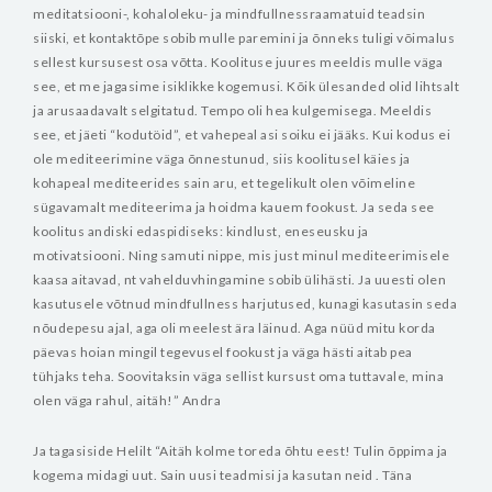
meditatsiooni-, kohaloleku- ja mindfullnessraamatuid teadsin
siiski, et kontaktõpe sobib mulle paremini ja õnneks tuligi võimalus
sellest kursusest osa võtta. Koolituse juures meeldis mulle väga
see, et me jagasime isiklikke kogemusi.
Kõik ülesanded olid lihtsalt
ja arusaadavalt selgitatud. Tempo oli hea kulgemisega. Meeldis
see, et jäeti “kodutöid”, et vahepeal asi soiku ei jääks.
Kui kodus ei
ole mediteerimine väga õnnestunud, siis koolitusel käies ja
kohapeal mediteerides sain aru, et tegelikult olen võimeline
sügavamalt mediteerima ja hoidma kauem fookust. Ja seda see
koolitus andiski edaspidiseks: kindlust, eneseusku ja
motivatsiooni. Ning samuti nippe, mis just minul mediteerimisele
kaasa aitavad, nt vahelduvhingamine sobib ülihästi. Ja uuesti olen
kasutusele võtnud mindfullness harjutused, kunagi kasutasin seda
nõudepesu ajal, aga oli meelest ära läinud. Aga nüüd mitu korda
päevas hoian mingil tegevusel fookust ja väga hästi aitab pea
tühjaks teha. Soovitaksin väga sellist kursust oma tuttavale, mina
olen väga rahul, aitäh!” Andra
Ja tagasiside Helilt “Aitäh kolme toreda õhtu eest! Tulin õppima ja
kogema midagi uut. Sain uusi teadmisi ja kasutan neid . Täna