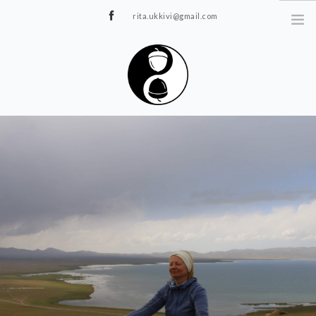
rita.ukkivi@gmail.com
Tammiku 7, Rakvere
STUUDIOST
TUNNIPLAAN
JOOGA/PILATES
TERAAPIA
ÜRITUSED
TIIMIDELE
GALERII
KONTAKT