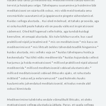
natuke olla rahus ja mediteerida.
Mediteerimine toetab vaimset
tervist ja hoiab pea selge. Tähelepanu suunamine ja hoidmine läbi
meditatsiooni on väärtuslik oskus, mis võib meid toetada oma
eesmärkide saavutamisel ja igapäevaste pingete vähendamisel.
Kuidas sellega alustada… Kui oled mõelnud, et tahaks proovida, aga
ei oska kuskilt peale hakata või on puudu väiksest inspiratsiooni
sädemest. Oled küll lugenud selle kohta, aga tundub kuidagi
keeruline, et omapäi alustada.
Siis tule lühikursusele, kus saad
praktilised nipid ja teadmised:
* mis on meditatsioon
* mis kasu on
mediteerimisest
* mis lihtsalt öeldes tähendab teadlik hingamine
*
kuidas alustada, mis selleks vaja on
* kuidas tähelepanu hoida ja
keskenduda
* kui tihti võiks mediteerida
* kuidas kujundada sellest
harjumus ja hoida motivatsiooni
* millised praktilised nipid aitavad
mediteerida
* millised meditatsioonid sobivad alustamiseks
*
millised meditatsioonid sobivad õhtuseks ajaks, et rahustada
mõtteid
* ootused ja eelarvamused
* saad kolmeks kuuks
kuulamiseks juhendatud meditatsioonid, et kodus nende abil
oskusi kinnistada
Mediteerimine tuleb teha endale võimalikult lihtsaks, et oleks
motivatsiooni sellega alustada ja jätkata. Paras, et saada sellega