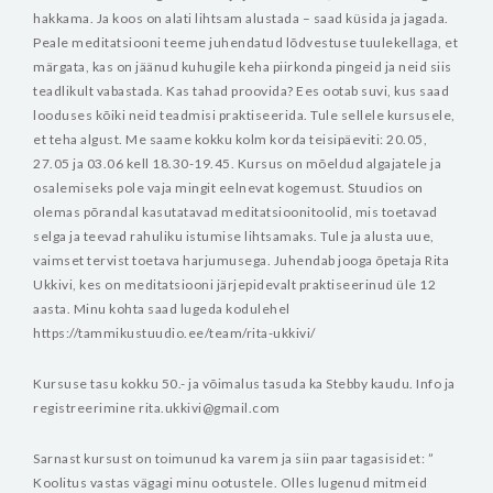
hakkama. Ja koos on alati lihtsam alustada – saad küsida ja jagada.
Peale meditatsiooni teeme juhendatud lõdvestuse tuulekellaga, et
märgata, kas on jäänud kuhugile keha piirkonda pingeid ja neid siis
teadlikult vabastada.
Kas tahad proovida? Ees ootab suvi, kus saad
looduses kõiki neid teadmisi praktiseerida.
Tule sellele kursusele,
et teha algust. Me saame kokku kolm korda teisipäeviti: 20.05,
27.05 ja 03.06 kell 18.30-19.45.
Kursus on mõeldud algajatele ja
osalemiseks pole vaja mingit eelnevat kogemust. Stuudios on
olemas põrandal kasutatavad meditatsioonitoolid, mis toetavad
selga ja teevad rahuliku istumise lihtsamaks.
Tule ja alusta uue,
vaimset tervist toetava harjumusega.
Juhendab jooga õpetaja Rita
Ukkivi, kes on meditatsiooni järjepidevalt praktiseerinud üle 12
aasta. Minu kohta saad lugeda kodulehel
https://tammikustuudio.ee/team/rita-ukkivi/
Kursuse tasu kokku 50.- ja võimalus tasuda ka Stebby kaudu.
Info ja
registreerimine rita.ukkivi@gmail.com
Sarnast kursust on toimunud ka varem ja siin paar tagasisidet:
”
Koolitus vastas vägagi minu ootustele. Olles lugenud mitmeid