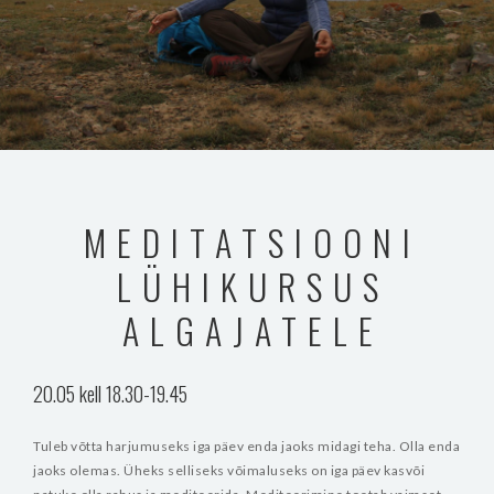
MEDITATSIOONI
LÜHIKURSUS
ALGAJATELE
20.05 kell 18.30-19.45
Tuleb võtta harjumuseks iga päev enda jaoks midagi teha. Olla enda
jaoks olemas. Üheks selliseks võimaluseks on iga päev kasvõi