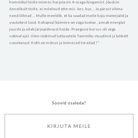
hommikul tööle minnes harjutasin 4-osaga hingamist. jõudsin
õnnelikult tööle, ei mõelnud ette mis. kes, kus… Ja pärast vihma
need lõhnad … Mulle meeldib, et Sa saadad meile koju materjalid ja
youtubest lood. Kohapeal käimine on väga toetav , annab energiat
juurde ja aitab järjepidevust hoida. Praegune kursus oli väga
sobival ajal.
Olen rääkinud tuttavatele Tammiku stuudiost ja lahkelt
soovitanud. Koht on mõnus ja inimesed toredad !”
Soovid osaleda?
KIRJUTA MEILE