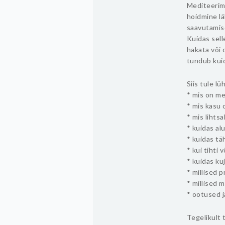
Mediteerimi
hoidmine lä
saavutamis
Kuidas sell
hakata või 
tundub kuid
Siis tule l
* mis on m
* mis kasu
* mis lihts
* kuidas al
* kuidas t
* kui tihti
* kuidas ku
* millised 
* millised 
* ootused 
Tegelikult 