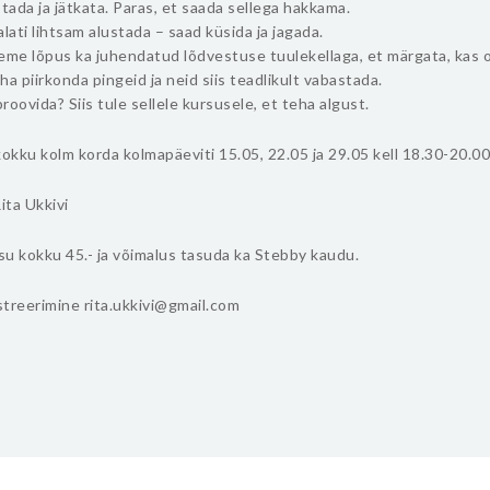
stada ja jätkata. Paras, et saada sellega hakkama.
alati lihtsam alustada – saad küsida ja jagada.
eme lõpus ka juhendatud lõdvestuse tuulekellaga, et märgata, kas 
ha piirkonda pingeid ja neid siis teadlikult vabastada.
roovida? Siis tule sellele kursusele, et teha algust.
kku kolm korda kolmapäeviti 15.05, 22.05 ja 29.05 kell 18.30-20.00
ita Ukkivi
u kokku 45.- ja võimalus tasuda ka Stebby kaudu.
istreerimine rita.ukkivi@gmail.com