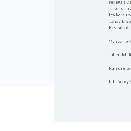
sellega alu
Ja koos on 
Iga kord te
kuhugile ke
Kas tahad p
Me saame ko
Juhendab R
Kursuse tas
Info ja reg