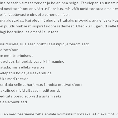
ne toetab vaimset tervist ja hoiab pea selge. Tähelepanu suunamin
bi meditatsiooni on väärtuslik oskus, mis võib meid toetada oma e
el ja igapäevaste pingete vähendamisel.
ega alustada… Kui oled mõelnud, et tahaks proovida, aga ei oska kus
on puudu väiksest inspiratsiooni sädemest. Oled küll lugenud selle 
agi keeruline, et omapäi alustada.
ühikursusele, kus saad praktilised nipid ja teadmised:
editatsioon
 on mediteerimisest
alt öeldes tähendab teadlik hingamine
ustada, mis selleks vaja on
ähelepanu hoida ja keskenduda
 võiks mediteerida
jundada sellest harjumus ja hoida motivatsiooni
praktilised nipid aitavad mediteerida
meditatsioonid sobivad alustamiseks
ja eelarvamused
tuleb mediteerimine teha endale võimalikult lihtsaks, et oleks motiv