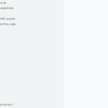
e ja
esmärkide
kilt peale
kohta, aga
atsiooni