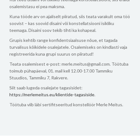
osalemistasu ei pea maksma.
Kuna tööde arv on ajaliselt piiratud, siis teata varakult oma töö
soovist – kas soovid disaini või konstellatsiooni isikliku
teemaga. Disaini soov tekib tihti ka kohapeal.
Grupis kehtib range konfidentsiaalsuse nõue, et tagada
turvalisus kõikidele osalejatele.
Osalemiseks on kindlasti vaja
registreerida kuna grupi suurus on piiratud!
Teata osalemisest e-post: merle.meitus@gmail.com.
Töötuba
toimub pühapäeval, 01. mail kell 12.00-17.00 Tammiku
Stuudios, Tammiku 7, Rakvere.
Siit saab lugeda osalejate tagasisidet:
https://merlemeitus.eu/klientide-tagasiside
.
Töötuba viib läbi sertifitseeritud konstellöör Merle Meitus.