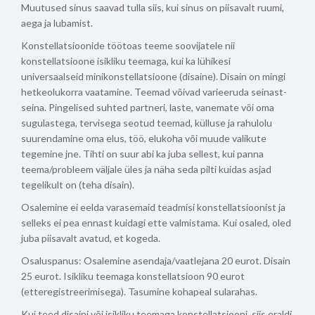
Muutused sinus saavad tulla siis, kui sinus on piisavalt ruumi,
aega ja lubamist.
Konstellatsioonide töötoas teeme soovijatele nii
konstellatsioone isikliku teemaga, kui ka lühikesi
universaalseid minikonstellatsioone (disaine). Disain on mingi
hetkeolukorra vaatamine.
Teemad võivad varieeruda seinast-
seina. Pingelised suhted partneri, laste, vanemate või oma
sugulastega, tervisega seotud teemad, külluse ja rahulolu
suurendamine oma elus, töö, elukoha või muude valikute
tegemine jne. Tihti on suur abi ka juba sellest, kui panna
teema/probleem väljale üles ja näha seda pilti kuidas asjad
tegelikult on (teha disain).
Osalemine ei eelda varasemaid teadmisi konstellatsioonist ja
selleks ei pea ennast kuidagi ette valmistama. Kui osaled, oled
juba piisavalt avatud, et kogeda.
Osaluspanus:
Osalemine asendaja/vaatlejana 20 eurot.
Disain
25 eurot.
Isikliku teemaga konstellatsioon 90 eurot
(etteregistreerimisega).
Tasumine kohapeal sularahas.
Kui teed disaini või isikliku teemaga konstellatsiooni, siis eraldi