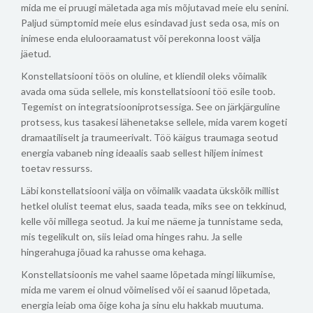
mida me ei pruugi mäletada aga mis mõjutavad meie elu senini.
Paljud sümptomid meie elus esindavad just seda osa, mis on
inimese enda elulooraamatust või perekonna loost välja
jäetud.
Konstellatsiooni töös on oluline, et kliendil oleks võimalik
avada oma süda sellele, mis konstellatsiooni töö esile toob.
Tegemist on integratsiooniprotsessiga. See on järkjärguline
protsess, kus tasakesi lähenetakse sellele, mida varem kogeti
dramaatiliselt ja traumeerivalt. Töö käigus traumaga seotud
energia vabaneb ning ideaalis saab sellest hiljem inimest
toetav ressurss.
Läbi konstellatsiooni välja on võimalik vaadata ükskõik millist
hetkel olulist teemat elus, saada teada, miks see on tekkinud,
kelle või millega seotud. Ja kui me näeme ja tunnistame seda,
mis tegelikult on, siis leiad oma hinges rahu. Ja selle
hingerahuga jõuad ka rahusse oma kehaga.
Konstellatsioonis me vahel saame lõpetada mingi liikumise,
mida me varem ei olnud võimelised või ei saanud lõpetada,
energia leiab oma õige koha ja sinu elu hakkab muutuma.