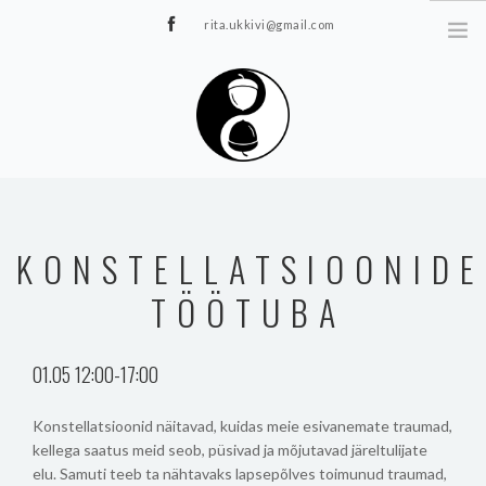
rita.ukkivi@gmail.com
Tammiku 7, Rakvere
STUUDIOST
TUNNIPLAAN
KONSTELLATSIOONIDE
JOOGA/PILATES
TÖÖTUBA
TERAAPIA
ÜRITUSED
01.05 12:00-17:00
TIIMIDELE
GALERII
Konstellatsioonid näitavad, kuidas meie esivanemate traumad,
KONTAKT
kellega saatus meid seob, püsivad ja mõjutavad järeltulijate
elu. Samuti teeb ta nähtavaks lapsepõlves toimunud traumad,