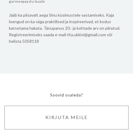
gurmeepaastu lauale
Jääb ka piisavalt aega Sinu küsimustele vastamiseks.
Kaja
loengud on ka väga praktilised ja inspireerivad, et kodus
katsetama hakata.
Tänupanus 20.- ja kohtade arv on piiratud.
Registreerimiseks saada e-mail rita.ukkivi@gmail.com või
helista 5058118
Soovid osaleda?
KIRJUTA MEILE