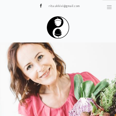
rita.ukkivi@gmail.com
Tammiku 7, Rakvere
STUUDIOST
TUNNIPLAAN
JOOGA/PILATES
TERAAPIA
ÜRITUSED
TIIMIDELE
GALERII
KONTAKT