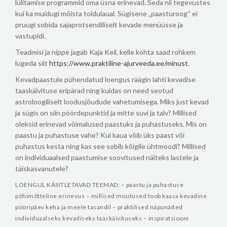
lülitamise programmid oma üsna erinevad. Seda nii tegevustes
kui ka muidugi mõista toidulaual. Sügisene „paasturoog“ ei
pruugi sobida sajaprotsendiliselt kevade menüüsse ja
vastupidi.
Teadmisi ja nippe jagab Kaja Keil, kelle kohta saad rohkem
lugeda siit
https://www.praktiline-ajurveeda.ee/minust
.
Kevadpaastule pühendatud loengus räägin lahti kevadise
taaskäivituse eripärad ning kuidas on need seotud
astroloogiliselt loodusjõudude vahetumisega. Miks just kevad
ja sügis on siin pöördepunktid ja mitte suvi ja talv? Millised
oleksid erinevad võimalused paastuks ja puhastuseks. Mis on
paastu ja puhastuse vahe? Kui kaua võib üks paast või
puhastus kesta ning kas see sobib kõigile ühtmoodi? Millised
on individuaalsed paastumise soovitused näiteks lastele ja
täiskasvanutele?
LOENGUL KÄSITLETAVAD TEEMAD:
– paastu ja puhastuse
põhimõtteline erinevus
– millised muutused toob kaasa kevadine
pööripäev keha ja meele tasandil
– praktilised näpunäited
individuaalseks kevadiseks taaskäivituseks
– inspiratsiooni