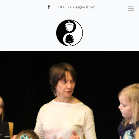
rita.ukkivi@gmail.com
Tammiku 7, Rakvere
STUUDIOST
TUNNIPLAAN
JOOGA/PILATES
TERAAPIA
ÜRITUSED
TIIMIDELE
GALERII
KONTAKT