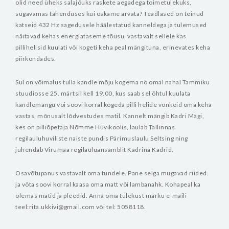
olid need üheks salajõuks raskete aegadega toimetulekuks,
sügavamas tähenduses kui oskame arvata? Teadlased on teinud
katseid 432 Hz sagedusele häälestatud kanneldega ja tulemused
näitavad kehas energiataseme tõusu, vastavalt sellele kas
pillihelisid kuulati või kogeti keha peal mängituna, erinevates keha
piirkondades.
Sul on võimalus tulla kandle mõju kogema nö omal nahal Tammiku
stuudiosse 25. märtsil kell 19.00, kus saab sel õhtul kuulata
kandlemängu või soovi korral kogeda pilli helide võnkeid oma keha
vastas, mõnusalt lõdvestudes matil. Kannelt mängib Kadri Mägi,
kes on pilliõpetaja Nõmme Huvikoolis, laulab Tallinnas
regilauluhuviliste naiste pundis Pärimuslaulu Seltsing ning
juhendab Virumaa regilauluansamblit Kadrina Kadrid.
Osavõtupanus vastavalt oma tundele. Pane selga mugavad riided.
ja võta soovi korral kaasa oma matt või lambanahk. Kohapeal ka
olemas matid ja pleedid.
Anna oma tulekust märku e-maili
teel:rita.ukkivi@gmail.com või tel: 5058118.