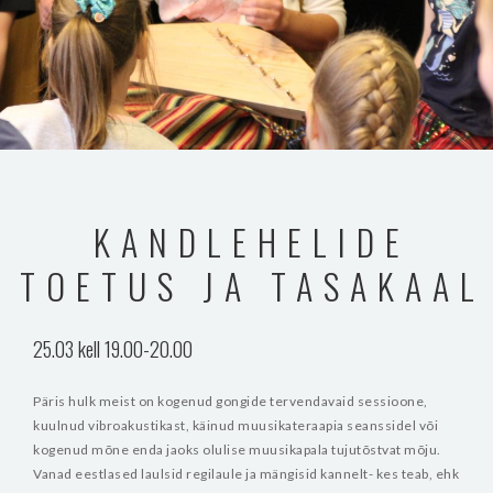
KANDLEHELIDE
TOETUS JA TASAKAAL
25.03 kell 19.00-20.00
Päris hulk meist on kogenud gongide tervendavaid sessioone,
kuulnud vibroakustikast, käinud muusikateraapia seanssidel või
kogenud mõne enda jaoks olulise muusikapala tujutõstvat mõju.
Vanad eestlased laulsid regilaule ja mängisid kannelt- kes teab, ehk