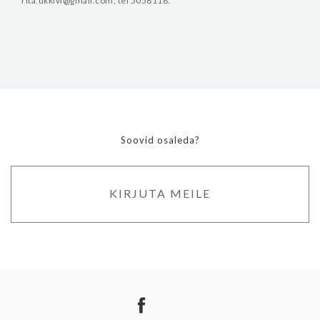
rita.ukkivi@gmail.com; tel 5058118.
Soovid osaleda?
KIRJUTA MEILE