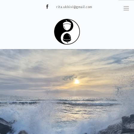
rita.ukkivi@gmail.com
Tammiku 7, Rakvere
STUUDIOST
TUNNIPLAAN
JOOGA/PILATES
TERAAPIA
ÜRITUSED
TIIMIDELE
GALERII
KONTAKT