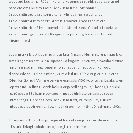
oodatud kuulama. Räägin ka oma kogemusest ehk saad vastused
mõnele oma küsimusele. Ärevushäire ei ole häbiasi,
ärevushäirega saad toime tulla. Mis saame ise teha, et
ärevushäired leeveneksid? Mis arvavad lähedased meie
ärevushäiretest? Mis saavad teha lähedased/sõbrad, et toetada
ärevushäirega inimest? Räägime ka juturingi käigus tekkinud
küsimustest.
Juturingi viib läbi kogemusnõustaja Kristina Nurmetalu ja räägib ka
oma kogemusest. Olen lõpetanud kogemusnõustaja baaskoolituse
ning teemad millega tegelen on ärevushäired, paanikahood,
depressioon, läbipõlemine, vaime kui füüsiline vägivald suhetes.
Olen ka läbinud Vaimse tervise esmaabi ABC koolituse. Lisaks olen
lõpetanud Tallinna Tervishoiu Kõrgkooli tegevusjuhendaja erialal.
Igapäevaselt töötan noortega ning psüühiliste erivajadustega
inimestega. Depressioon, ärevushäired, vaimupuue, autism,
liitpuue, skisofreenia, downi sündroom on märksõnad minu töös.
Tänupanus 15.- ja kui praegusel hetkel see panus ei ole võimalik,
siis tule ikkagi kohale. Info ja registreerimine