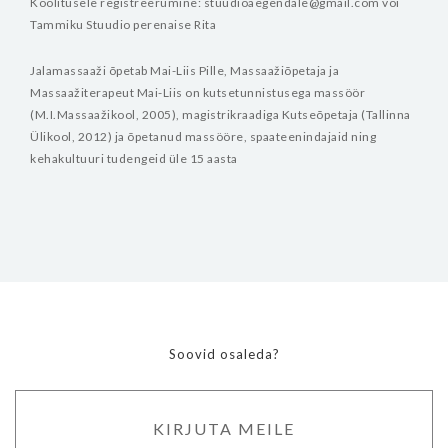
Koolitusele registreerumine: stuudioaegendale@gmail.com või
Tammiku Stuudio perenaise Rita
Jalamassaaži õpetab Mai-Liis Pille, Massaažiõpetaja ja
Massaažiterapeut
Mai-Liis on kutsetunnistusega massöör
(M.I.Massaažikool, 2005), magistrikraadiga Kutseõpetaja (Tallinna
Ülikool, 2012) ja õpetanud massööre, spaateenindajaid ning
kehakultuuri tudengeid üle 15 aasta
Soovid osaleda?
KIRJUTA MEILE