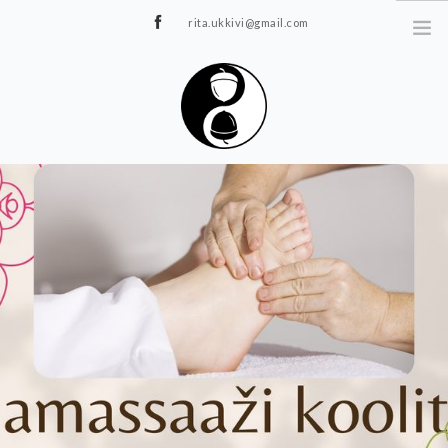
rita.ukkivi@gmail.com
Tammiku 7, Rakvere
STUUDIOST
TUNNIPLAAN
JOOGA/PILATES
TERAAPIA
ÜRITUSED
TIIMIDELE
GALERII
KONTAKT