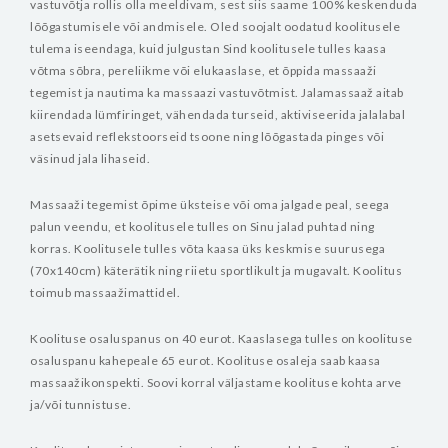
vastuvõtja rollis olla meeldivam, sest siis saame 100% keskenduda
lõõgastumisele või andmisele.
Oled soojalt oodatud koolitusele
tulema iseendaga, kuid julgustan Sind koolitusele tulles kaasa
võtma sõbra, pereliikme või elukaaslase, et õppida massaaži
tegemist ja nautima ka massaazi vastuvõtmist.
Jalamassaaž aitab
kiirendada lümfiringet, vähendada turseid, aktiviseerida jalalabal
asetsevaid reflekstoorseid tsoone ning lõõgastada pinges või
väsinud jala lihaseid.
Massaaži tegemist õpime üksteise või oma jalgade peal, seega
palun veendu, et koolitusele tulles on Sinu jalad puhtad ning
korras.
Koolitusele tulles võta kaasa üks keskmise suurusega
(70x140cm) käterätik ning riietu sportlikult ja mugavalt.
Koolitus
toimub massaažimattidel.
Koolituse osaluspanus on 40 eurot.
Kaaslasega tulles on koolituse
osaluspanu kahepeale 65 eurot.
Koolituse osaleja saab kaasa
massaažikonspekti. Soovi korral väljastame koolituse kohta arve
ja/või tunnistuse.