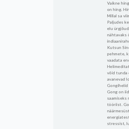
Vaikne hin
on hing. Hi
Millal sa vi
Paljudes ke
elu ürgjõud
nähtavaks ö
indiaanirah
Kutsun Sind
pehmete, ke
vaadata en
Helimeditat
võid tunda
avanevad l
Gongihelid 
Gong on iid
saamiseks 
tööriist. G
näärmesüst
energiatest
stressist, 