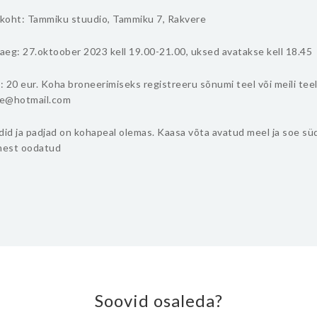
koht: Tammiku stuudio, Tammiku 7, Rakvere
eg: 27.oktoober 2023 kell 19.00-21.00, uksed avatakse kell 18.45
 20 eur. Koha broneerimiseks registreeru sõnumi teel või meili tee
tse@hotmail.com
did ja padjad on kohapeal olemas. Kaasa võta avatud meel ja soe sü
mest oodatud
Soovid osaleda?