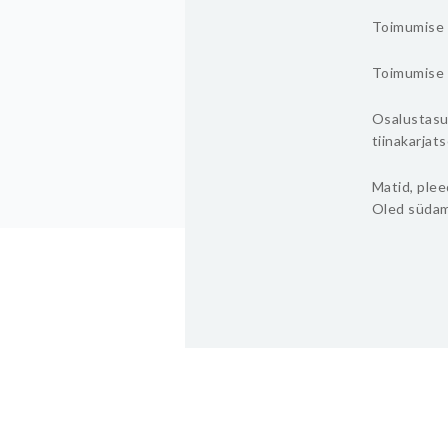
Toimumise 
Toimumise a
Osalustasu:
tiinakarja
Matid, plee
Oled süda