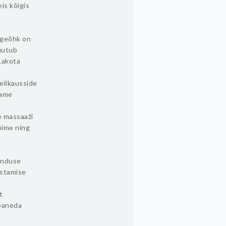
is kõigis
ngeõhk on
muutub
 Lakota
helikausside
aame
de massaaži
õime ning
henduse
astamise
t
abaneda