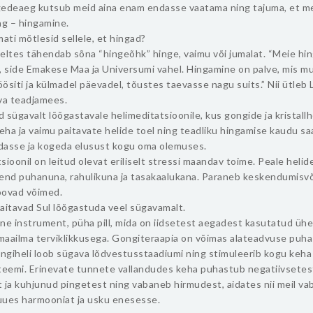
gedeaeg kutsub meid aina enam endasse vaatama ning tajuma, et me
ng – hingamine.
imati mõtlesid sellele, et hingad?
eltes tähendab sõna “hingeõhk” hinge, vaimu või jumalat. “Meie hi
, side Emakese Maa ja Universumi vahel. Hingamine on palve, mis 
ösiti ja külmadel päevadel, tõustes taevasse nagu suits.” Nii ütleb
va teadjamees.
 sügavalt lõõgastavale helimeditatsioonile, kus gongide ja kristall
ha ja vaimu paitavate helide toel ning teadliku hingamise kaudu s
dasse ja kogeda elusust kogu oma olemuses.
sioonil on leitud olevat eriliselt stressi maandav toime. Peale heli
 end puhanuna, rahulikuna ja tasakaalukana. Paraneb keskendumisv
oovad võimed.
aitavad Sul lõõgastuda veel sügavamalt.
ne instrument, püha pill, mida on iidsetest aegadest kasutatud ü
maailma terviklikkusega. Gongiteraapia on võimas alateadvuse puh
ongiheli loob sügava lõdvestusstaadiumi ning stimuleerib kogu keha
eemi. Erinevate tunnete vallandudes keha puhastub negatiivsetes
 ja kuhjunud pingetest ning vabaneb hirmudest, aidates nii meil v
luues harmooniat ja usku enesesse.