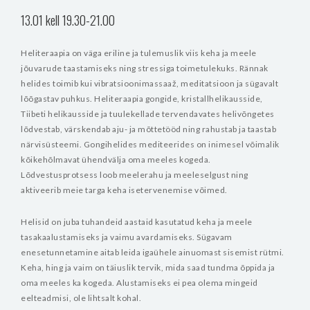
13.01 kell 19.30-21.00
Heliteraapia on väga eriline ja tulemuslik viis keha ja meele
jõuvarude taastamiseks ning stressiga toimetulekuks. Rännak
helides toimib kui vibratsioonimassaaž, meditatsioon ja sügavalt
lõõgastav puhkus. Heliteraapia gongide, kristallhelikausside,
Tiibeti helikausside ja tuulekellade tervendavates helivõngetes
lõdvestab, värskendab aju- ja mõttetööd ning rahustab ja taastab
närvisüsteemi. Gongihelides mediteerides on inimesel võimalik
kõikehõlmavat ühendvälja oma meeles kogeda.
Lõdvestusprotsess loob meelerahu ja meeleselgust ning
aktiveerib meie targa keha isetervenemise
võimed.
Helisid on juba tuhandeid aastaid kasutatud keha ja meele
tasakaalustamiseks ja vaimu avardamiseks. Sügavam
enesetunnetamine aitab leida igaühele ainuomast sisemist rütmi.
Keha, hing ja vaim on täiuslik tervik, mida saad tundma õppida ja
oma meeles ka kogeda. Alustamiseks ei pea olema mingeid
eelteadmisi, ole lihtsalt kohal.