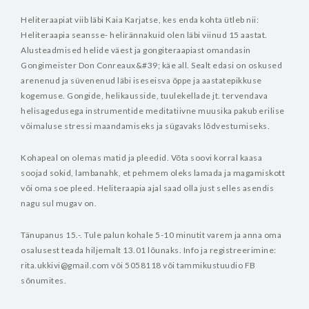
Heliteraapiat viib läbi Kaia Karjatse, kes enda kohta ütleb nii:
Heliteraapia seansse- helirännakuid olen läbi viinud 15 aastat.
Alusteadmised helide väest ja gongiteraapiast omandasin
Gongimeister Don Conreaux&#39; käe all. Sealt edasi on oskused
arenenud ja süvenenud läbi iseseisva õppe ja aastatepikkuse
kogemuse. Gongide, helikausside, tuulekellade jt. tervendava
helisagedusega instrumentide meditatiivne muusika pakub erilise
võimaluse stressi maandamiseks ja sügavaks lõdvestumiseks.
Kohapeal on olemas matid ja pleedid. Võta soovi korral kaasa
soojad sokid, lambanahk, et pehmem oleks lamada ja magamiskott
või oma soe pleed. Heliteraapia ajal saad olla just selles asendis
nagu sul mugav on.
Tänupanus 15.-.
Tule palun kohale 5-10 minutit varem ja anna oma
osalusest teada hiljemalt 13.01 lõunaks. Info ja registreerimine:
rita.ukkivi@gmail.com või 5058118 või tammikustuudio FB
sõnumites.