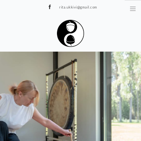
rita.ukkivi@gmail.com
Tammiku 7, Rakvere
STUUDIOST
TUNNIPLAAN
JOOGA/PILATES
TERAAPIA
ÜRITUSED
TIIMIDELE
GALERII
KONTAKT