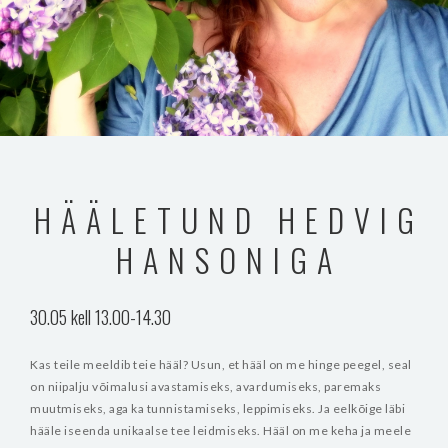
HÄÄLETUND HEDVIG
HANSONIGA
30.05 kell 13.00-14.30
Kas teile meeldib teie hääl?
Usun, et hääl on me hinge peegel, seal
on niipalju võimalusi avastamiseks, avardumiseks, paremaks
muutmiseks, aga ka tunnistamiseks, leppimiseks. Ja eelkõige läbi
hääle iseenda unikaalse tee leidmiseks.
Hääl on me keha ja meele