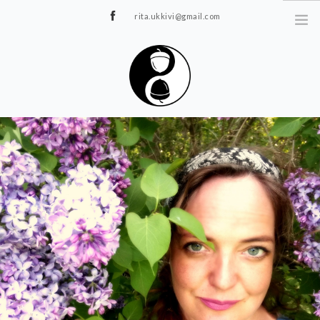
rita.ukkivi@gmail.com
Tammiku 7, Rakvere
STUUDIOST
TUNNIPLAAN
JOOGA/PILATES
TERAAPIA
ÜRITUSED
TIIMIDELE
GALERII
KONTAKT