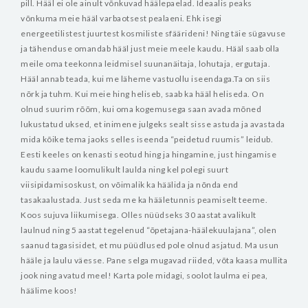
pill. Hääl ei ole ainult võnkuvad häälepaelad. Ideaalis peaks
võnkuma meie hääl varbaotsest pealaeni.
Ehk isegi
energeetilistest juurtest kosmiliste sfäärideni! Ning täie sügavuse
ja tähenduse omandab hääl just meie meele kaudu.
Hääl saab olla
meile oma teekonna leidmisel suunanäitaja, lohutaja, ergutaja.
Hääl annab teada, kui me läheme vastuollu iseendaga.Ta on siis
nõrk ja tuhm. Kui meie hing heliseb, saab ka hääl heliseda. On
olnud suurim rõõm, kui oma kogemusega saan avada mõned
lukustatud uksed, et inimene julgeks sealt sisse astuda ja avastada
mida kõike tema jaoks selles iseenda “peidetud ruumis” leidub.
Eesti keeles on kenasti seotud hing ja hingamine, just hingamise
kaudu saame loomulikult laulda ning kel polegi suurt
viisipidamisoskust, on võimalik ka häälida ja nõnda end
tasakaalustada. Just seda me ka hääletunnis peamiselt teeme.
Koos sujuva liikumisega.
Olles nüüdseks 30 aastat avalikult
laulnud ning 5 aastat tegelenud “õpetajana-häälekuulajana”, olen
saanud tagasisidet, et mu püüdlused pole olnud asjatud. Ma usun
hääle ja laulu väesse. Pane selga mugavad riided, võta kaasa mullita
jook ning avatud meel! Karta pole midagi, soolot laulma ei pea,
häälime koos!