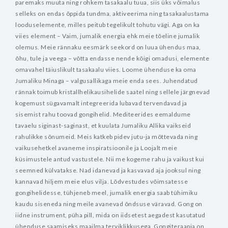
paremaks muuta ning rohkem tasakaalu tuua, siis üks võimalus
selleks on endas õppida tundma, aktiveerima ning tasakaalustama
looduselemente, milles peitub tegelikult tohutu vägi.
Aga on ka
viies element – Vaim, jumalik energia ehk meie tõeline jumalik
olemus.
Meie rännaku eesmärk seekord on luua ühendus maa,
õhu, tule ja veega – võtta endasse nende kõigi omadusi, elemente
omavahel täiuslikult tasakaalu viies. Loome ühenduse ka oma
Jumaliku Minaga – valgusallikaga meie enda sees.
Juhendatud
rännak toimub kristallhelikausihelide saatel ning sellele järgnevad
kogemust sügavamalt integreerida lubavad tervendavad ja
sisemist rahu toovad gongihelid.
Mediteerides eemaldume
tavaelu siginast-saginast, et kuulata Jumaliku Allika vaikseid
rahulikke sõnumeid. Meis katkeb pidev jutu-ja mõttevada ning
vaikusehetkel avaneme inspiratsioonile ja Loojalt meie
küsimustele antud vastustele. Nii me kogeme rahu ja vaikust kui
seemned külvatakse. Nad idanevad ja kasvavad aja jooksul ning
kannavad hiljem meie elus vilja.
Lõdvestudes võimsatesse
gongihelidesse, tühjeneb meel, jumalik energia saab tühimiku
kaudu siseneda ning meile avanevad õndsuse väravad.
Gong on
iidne instrument, püha pill, mida on iidsetest aegadest kasutatud
ühenduse saamiseks maailma terviklikkusega. Gongiteraapia on