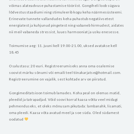
võimas alateadvuse puhastamise tööriist. Gongiheli loob sügava
lõdvestusstaadiumi ning stimuleerib kogu keha näärmesüsteemi.
Erinevate tunnete vallandudes keha puhastub negatiivsetest
energiatest ja kuhjunud pingetest ning vabaneb hirmudest, aidates
nii meil vabaneda stressist, luues harmooniat ja usku enesesse.
Toimumise aeg: 11. juuni kell 19.00-21.00, uksed avatakse kell
18.45
Osalustasu: 20 euri. Registreerumiseks anna oma osalemise
soovist märku sõnumi või emaili teel tiinakarjatse@hotmail.com.
Registreerumine on vajalik, sest kohtade arv on piiratud.
Gongimeditatsioon toimub lamades. Koha peal on olemas matid,
pleedid ja tatrapadjad. Võid soovi korral kaasa võtta veel midagi
pehmenduseks, et oleks mõnusam pikutada: lambanahk, lisamati,
oma pleedi.
Kaasa võta avatud meel ja soe süda.
Oled südamest
oodatud