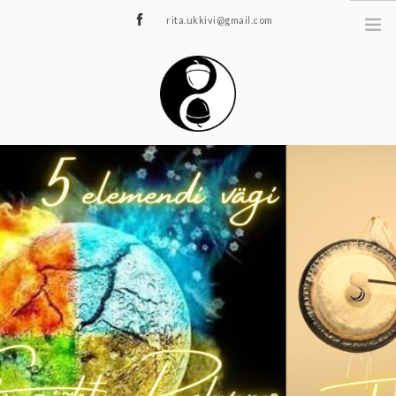
rita.ukkivi@gmail.com
Tammiku 7, Rakvere
STUUDIOST
TUNNIPLAAN
JOOGA/PILATES
TERAAPIA
ÜRITUSED
TIIMIDELE
GALERII
KONTAKT