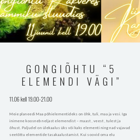
GONGIÕHTU “5
ELEMENDI VÄGI”
11.06 kell 19.00-21.00
Meie planeedi Maa põhielementideks on õhk, tuli, maa ja vesi.
Iga
inimene koosneb neljast elemendist – maast , veest , tulest ja
õhust. Paljudel on ülekaalus üks või kaks elementi ning nad vajavad
seetõttu elementide tasakaalustamist.
Kui soovid oma elu