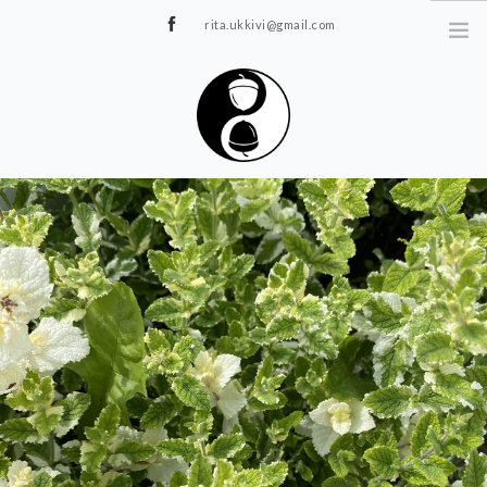
rita.ukkivi@gmail.com
Tammiku 7, Rakvere
STUUDIOST
TUNNIPLAAN
JOOGA/PILATES
TERAAPIA
ÜRITUSED
TIIMIDELE
GALERII
KONTAKT