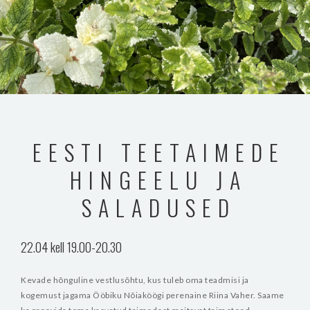
EESTI TEETAIMEDE
HINGEELU JA
SALADUSED
22.04 kell 19.00-20.30
Kevade hõnguline vestlusõhtu, kus tuleb oma teadmisi ja
kogemust jagama Ööbiku Nõiaköögi perenaine Riina Vaher. Saame