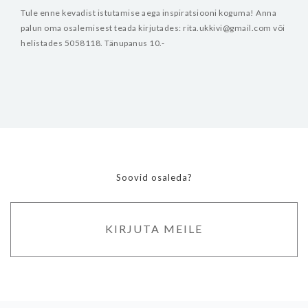
Tule enne kevadist istutamise aega inspiratsiooni koguma!
Anna
palun oma osalemisest teada kirjutades: rita.ukkivi@gmail.com või
helistades 5058118.
Tänupanus 10.-
Soovid osaleda?
KIRJUTA MEILE