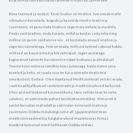
ka proovida tema kasvatud taimedest maitsvat taimeteed.
Riina teemast ja endast:
Eesti loodus on imeline. See annab meile
võimaluse kasvatada, koguda ja kasutada imelisi maitse ja
ravimtaimi, et panustada looduse väge meie kehale ja meelele.
Peaks vaid teadma, mida korjata, millal ja kuidas seda teha ning
milline on parim säilitamise viis , et kostidada ennast imelise ja
väge täis taimeteega. Hea on teada, millised taimed sobivad kokku,
millised on koostoimed ja kõrvalmõjud. Jagan aastatega
kogunenud taimede kasvatamise nippe koduaias ja aknalalual.
Teeme koos mõnusa teeõhtu koos jututoaga, häälestame oma
meeled ja keha, et saada suurim kasu taimede imelistest
omadustest.
Endast- Olen lõpetanud Meditsiinikooli velskri eriala,
sealt ka põhjalikumad ravimtaimede ja meditsiinialased tarkused.
Olen aastaid töötanud kosmeetikuna, tänu sellele tean ka naha
saladusi, et valmistada puhast käsitöökosmeetikat. Viimased 6
aastat kasvatan mahedalt ja väärindan erinevaid maitse ja
ravimtaimi Ööbiku Nõiaköögi nime all. Igapäevatööd teen
meditsiiniseadmeid ja haiglatarvikuid maaletoovas firmas.
Naabirid kutsuvad mind hellitavalt Ööbiku Nõiaks.