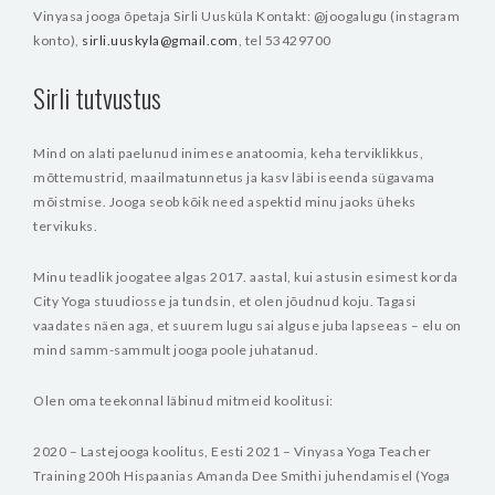
Vinyasa jooga õpetaja Sirli Uusküla
Kontakt: @joogalugu (instagram
konto),
sirli.uuskyla@gmail.com
, tel 53429700
Sirli tutvustus
Mind on alati paelunud inimese anatoomia, keha terviklikkus,
mõttemustrid, maailmatunnetus ja kasv läbi iseenda sügavama
mõistmise. Jooga seob kõik need aspektid minu jaoks üheks
tervikuks.
Minu teadlik joogatee algas 2017. aastal, kui astusin esimest korda
City Yoga stuudiosse ja tundsin, et olen jõudnud koju. Tagasi
vaadates näen aga, et suurem lugu sai alguse juba lapseeas – elu on
mind samm-sammult jooga poole juhatanud.
Olen oma teekonnal läbinud mitmeid koolitusi:
2020 – Lastejooga koolitus, Eesti
2021 – Vinyasa Yoga Teacher
Training 200h Hispaanias Amanda Dee Smithi juhendamisel (Yoga