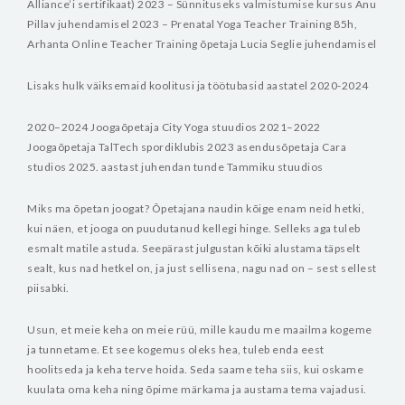
Alliance’i sertifikaat)
2023 – Sünnituseks valmistumise kursus Anu
Pillav juhendamisel
2023 – Prenatal Yoga Teacher Training 85h,
Arhanta Online Teacher Training õpetaja Lucia Seglie juhendamisel
Lisaks hulk väiksemaid koolitusi ja töötubasid aastatel 2020-2024
2020–2024 Joogaõpetaja City Yoga stuudios
2021–2022
Joogaõpetaja TalTech spordiklubis
2023 asendusõpetaja Cara
studios
2025. aastast juhendan tunde Tammiku stuudios
Miks ma õpetan joogat?
Õpetajana naudin kõige enam neid hetki,
kui näen, et jooga on puudutanud kellegi hinge. Selleks aga tuleb
esmalt matile astuda. Seepärast julgustan kõiki alustama täpselt
sealt, kus nad hetkel on, ja just sellisena, nagu nad on – sest sellest
piisabki.
Usun, et meie keha on meie rüü, mille kaudu me maailma kogeme
ja tunnetame. Et see kogemus oleks hea, tuleb enda eest
hoolitseda ja keha terve hoida. Seda saame teha siis, kui oskame
kuulata oma keha ning õpime märkama ja austama tema vajadusi.