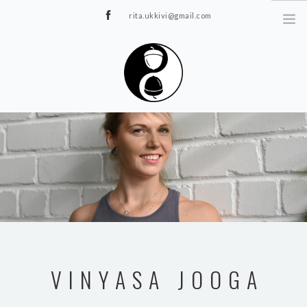
rita.ukkivi@gmail.com
Tammiku 7, Rakvere
STUUDIOST
TUNNIPLAAN
JOOGA/PILATES
TERAAPIA
ÜRITUSED
TIIMIDELE
GALERII
VINYASA JOOGA
KONTAKT