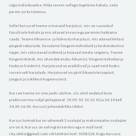
väga individuaalne. Mida varem sellega tegelema hakata, seda
parem on ka tulemus.
Sellel kursusel teeme erinevaid harjutusi, mis on suunatud
füüsilisele kehale ja mis aitavad ärevusega paremini hakkama
saada. Teeme liikumise- ja lõdvestusharjutusi, mis aitavad kehast
pingeid vabastada. Kasutame hingamistehnikaid ja keskendumise
nippe, mis rahustavad mõtteid ja hoiavad meele selgema. Teeme
hingamiskõndi, mis ühendab endas liikumist, hingamistehnikat ja
fookuse hoidmist. Harjutused on praktilised ja saad neid kodus
iseseisvalt harjutada. Harjutused on pärit liikumisteraapiast,
joogast ja isiklikest kogemustest.
Kui see teema on sinu jaoks oluline, siis oled oodatud koos
praktiseerima neljal pühapäeval: 19.09, 03.10,10.10 ja 24.10 kell
14.30-16.00. Kursust juhendab Rita Ukkivi.
Kursus toimub kui on vähemalt 3 osalejat ja maksimaalne osalejate
arv on 6. Kursus on eelregistreerimisega e-maili teel:
rita.ukkivi@gmail.com või telefoni teel: 5058118.
Kogu kursuse