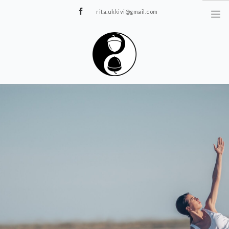
rita.ukkivi@gmail.com
Tammiku 7, Rakvere
STUUDIOST
TUNNIPLAAN
JOOGA/PILATES
TERAAPIA
ÜRITUSED
TIIMIDELE
GALERII
KONTAKT