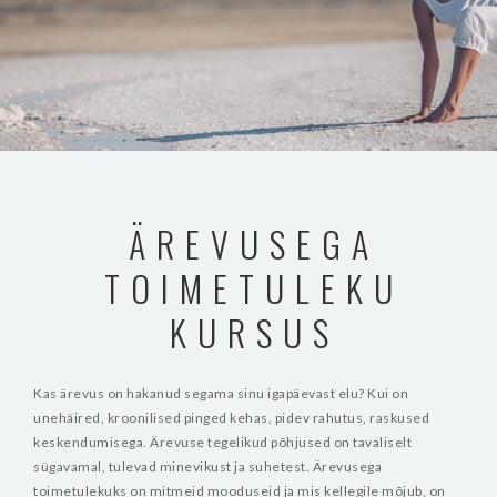
ÄREVUSEGA
TOIMETULEKU
KURSUS
Kas ärevus on hakanud segama sinu igapäevast elu? Kui on
unehäired, kroonilised pinged kehas, pidev rahutus, raskused
keskendumisega. Ärevuse tegelikud põhjused on tavaliselt
sügavamal, tulevad minevikust ja suhetest. Ärevusega
toimetulekuks on mitmeid mooduseid ja mis kellegile mõjub, on