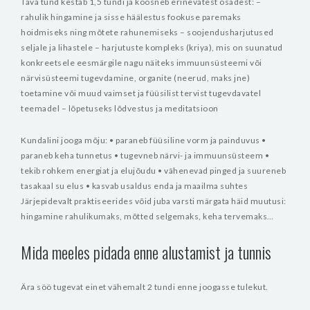
Tava tund kestab 1,5 tundi ja koosneb erinevatest osadest:
–
rahulik hingamine ja sisse häälestus fookuse paremaks
hoidmiseks ning mõtete rahunemiseks
– soojendusharjutused
seljale ja lihastele
– harjutuste kompleks (kriya), mis on suunatud
konkreetsele eesmärgile nagu näiteks immuunsüsteemi või
närvisüsteemi tugevdamine, organite (neerud, maks jne)
toetamine või muud vaimset ja füüsilist tervist tugevdavatel
teemadel
– lõpetuseks lõdvestus ja meditatsioon
Kundalini jooga mõju:
• paraneb füüsiline vorm ja painduvus
•
paraneb keha tunnetus
• tugevneb närvi- ja immuunsüsteem
•
tekib rohkem energiat ja elujõudu
• vähenevad pinged ja suureneb
tasakaal su elus
• kasvab usaldus enda ja maailma suhtes
Järjepidevalt praktiseerides võid juba varsti märgata häid muutusi:
hingamine rahulikumaks, mõtted selgemaks, keha tervemaks…
Mida meeles pidada enne alustamist ja tunnis
Ära söö tugevat einet vähemalt 2 tundi enne joogasse tulekut.