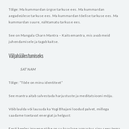
Tõlge: Ma kummardan ürgse tarkuse ees. Ma kummardan
aegadeülese tarkuse ees. Ma kummardan tõelise tarkuse ees. Ma
kummardan suure, nähtamatu tarkuse ees.
See on Mangala Charn Mantra – Kaitsemantra, mis avab meid
juhendamisele ja tagab kaitse.
Väljahäälestumiseks
SAT NAM
Tõlge: “Tõde on minu identiteet”
See mantra aitab salvestada harjustuste ja meditatsiooni mõju.
Võib laulda või lausuda ka Yogi Bhajani loodud palvet, millega
saadame toetavat energiat ja helgust:
Eesti keeles
igavene päike on su kaaslane
armastus sinu sees
tema