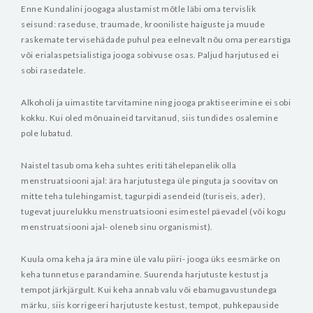
Enne Kundalini joogaga alustamist mõtle läbi oma tervislik
seisund: raseduse, traumade, krooniliste haiguste ja muude
raskemate tervisehädade puhul pea eelnevalt nõu oma perearstiga
või erialaspetsialistiga jooga sobivuse osas. Paljud harjutused ei
sobi rasedatele.
Alkoholi ja uimastite tarvitamine ning jooga praktiseerimine ei sobi
kokku. Kui oled mõnuaineid tarvitanud, siis tundides osalemine
pole lubatud.
Naistel tasub oma keha suhtes eriti tähelepanelik olla
menstruatsiooni ajal: ära harjutustega üle pinguta ja soovitav on
mitte teha tulehingamist, tagurpidi asendeid (turiseis, ader),
tugevat juurelukku menstruatsiooni esimestel päevadel (või kogu
menstruatsiooni ajal- oleneb sinu organismist).
Kuula oma keha ja ära mine üle valu piiri- jooga üks eesmärke on
keha tunnetuse parandamine. Suurenda harjutuste kestust ja
tempot järkjärgult. Kui keha annab valu või ebamugavustundega
märku, siis korrigeeri harjutuste kestust, tempot, puhkepauside