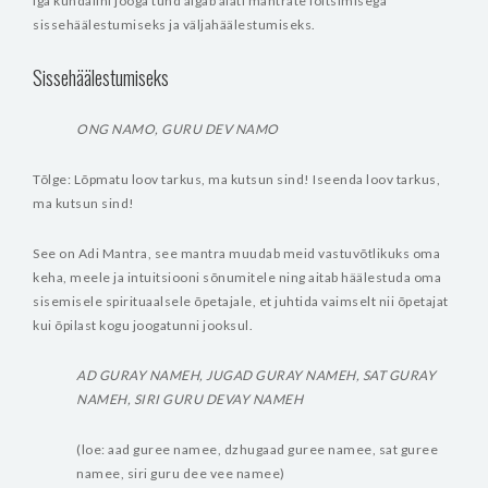
Iga kundalini jooga tund algab alati mantrate loitsimisega
sissehäälestumiseks ja väljahäälestumiseks.
Sissehäälestumiseks
ONG NAMO, GURU DEV NAMO
Tõlge: Lõpmatu loov tarkus, ma kutsun sind! Iseenda loov tarkus,
ma kutsun sind!
See on Adi Mantra, see mantra muudab meid vastuvõtlikuks oma
keha, meele ja intuitsiooni sõnumitele ning aitab häälestuda oma
sisemisele spirituaalsele õpetajale, et juhtida vaimselt nii õpetajat
kui õpilast kogu joogatunni jooksul.
AD GURAY NAMEH, JUGAD GURAY NAMEH, SAT GURAY
NAMEH, SIRI GURU DEVAY NAMEH
(loe: aad guree namee, dzhugaad guree namee, sat guree
namee, siri guru dee vee namee)