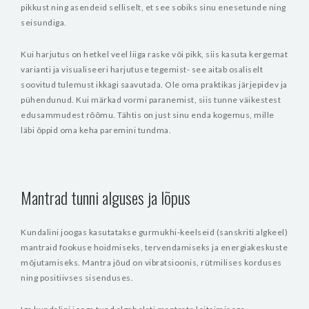
pikkust ning asendeid selliselt, et see sobiks sinu enesetunde ning
seisundiga.
Kui harjutus on hetkel veel liiga raske või pikk, siis kasuta kergemat
varianti ja visualiseeri harjutuse tegemist- see aitab osaliselt
soovitud tulemust ikkagi saavutada. Ole oma praktikas järjepidev ja
pühendunud. Kui märkad vormi paranemist, siis tunne väikestest
edusammudest rõõmu. Tähtis on just sinu enda kogemus, mille
läbi õppid oma keha paremini tundma.
Mantrad tunni alguses ja lõpus
Kundalini joogas kasutatakse gurmukhi-keelseid (sanskriti algkeel)
mantraid fookuse hoidmiseks, tervendamiseks ja energiakeskuste
mõjutamiseks. Mantra jõud on vibratsioonis, rütmilises korduses
ning positiivses sisenduses.