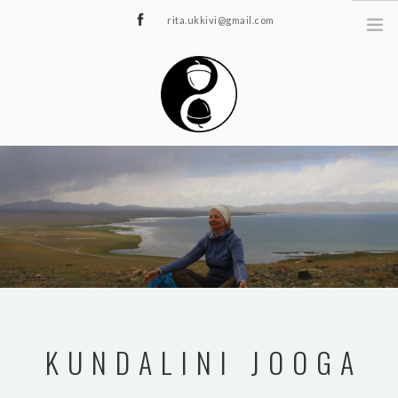
rita.ukkivi@gmail.com
Tammiku 7, Rakvere
STUUDIOST
TUNNIPLAAN
JOOGA/PILATES
TERAAPIA
ÜRITUSED
TIIMIDELE
GALERII
KUNDALINI JOOGA
KONTAKT