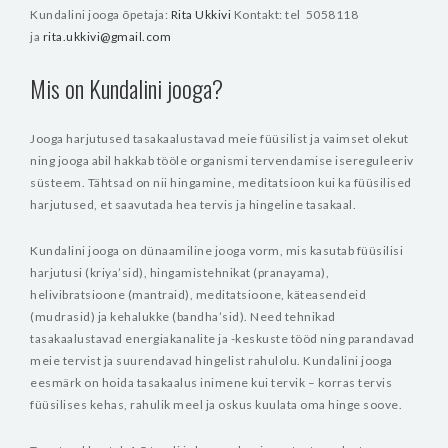
Kundalini jooga õpetaja:
Rita Ukkivi
Kontakt: tel 5058118
ja
rita.ukkivi@gmail.com
Mis on Kundalini jooga?
Jooga harjutused tasakaalustavad meie füüsilist ja vaimset olekut
ning jooga abil hakkab tööle organismi tervendamise isereguleeriv
süsteem. Tähtsad on nii hingamine, meditatsioon kui ka füüsilised
harjutused, et saavutada hea tervis ja hingeline tasakaal.
Kundalini jooga on dünaamiline jooga vorm, mis kasutab füüsilisi
harjutusi (kriya’sid), hingamistehnikat (pranayama),
helivibratsioone (mantraid), meditatsioone, käteasendeid
(mudrasid) ja kehalukke (bandha’sid). Need tehnikad
tasakaalustavad energiakanalite ja -keskuste tööd ning parandavad
meie tervist ja suurendavad hingelist rahulolu. Kundalini jooga
eesmärk on hoida tasakaalus inimene kui tervik – korras tervis
füüsilises kehas, rahulik meel ja oskus kuulata oma hinge soove.